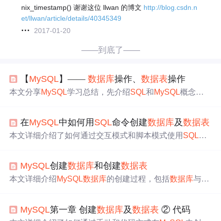
nix_timestamp() 谢谢这位 llwan 的博文
http://blog.csdn.n
et/llwan/article/details/40345349
2017-01-20
——到底了——
【
My
SQL
】——
数据库
操作、
数据表
操作
本文分享
My
SQL
学习总结，先介绍
SQL
和
My
SQL
概念，
S
QL
是管理关系
数据库
的标准化语言，
My
SQL
是流行的关
系型
数据库
管理系统。接着阐述
数据库
操作，包括连接、
在
My
SQL
中如何用
SQL
命令创建
数据库
及
数据表
创建、查看、选中和删除。最后说明
数据表
操作，涵盖常
用数据类型、创建、查看、查看结构和删除，提醒删除操
本文详细介绍了如何通过交互模式和脚本模式使用
SQL
在
作要慎重。
My
SQL
中创建
数据库
MD和
数据表
MD_user，包括
SQL
的
基本概念、执行方式和语法规范。通过一步步实例演示了d
My
SQL
创建
数据库
和创建
数据表
rop database、create database、use database、create table和ins
ert data的过程，并提供了创建脚本的方法。
本文详细介绍
My
SQL
数据库
的创建过程，包括
数据库
与
数
据表
的创建、字段类型的选择、表结构的修改等内容，帮
助读者掌握
My
SQL
的基本操作。
My
SQL
第一章 创建
数据库
及
数据表
② 代码