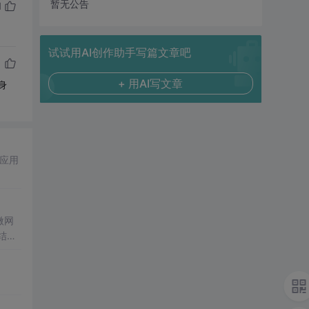
暂无公告
1
试试用AI创作助手写篇文章吧
+ 用AI写文章
身
应用
微网
结合
成电
仿真
合
设计