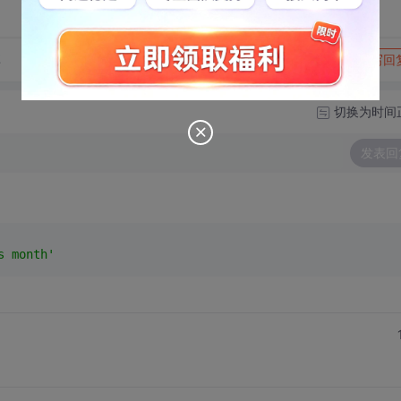
转发到动态
举报
享
写回
切换为时间
发表回
s month'