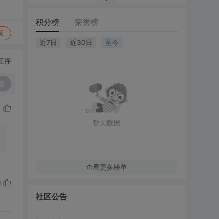
积分榜
荣誉榜
复
近7日
近30日
至今
正序
复
暂无数据
查看更多榜单
1
社区公告