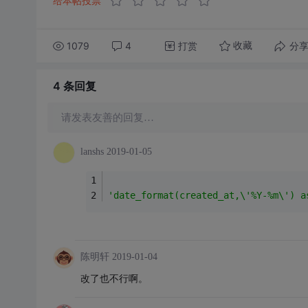
给本帖投票
1079
4
打赏
分
收藏
4 条
回复
请发表友善的回复…
lanshs
2019-01-05
'date_format(created_at,\'%Y-%m\') a
陈明轩
2019-01-04
改了也不行啊。