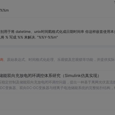
%%m
L 的函数 分别用于将 datetime、unix时间戳格式化成日期时间串 你这样嵌套使用本
将 % 写成 %% 来解决. "%%Y-%%m"
询
、原始表达式、时间格式化处理、乐观锁及悲观锁等功能，并提供实际
储能双向充放电闭环调控体系研究（Simulink仿真实现）
压稳定控制及储能双向充放电闭环调控问题，提出一种基于离网光伏直流
-DC变换器、双向DC-DC变换器与锂离子电池储能系统的完整拓扑结构，
调节能力，实现对功率供需失衡的有效抑制。系统采用分层控制架构，集
突变等动态工况下维持母线电压稳定。在Simulink环境中搭建全系统
著提升了微网在无外部电网支撑下的自主运行能力和电能质量水平。; 适
气工程及相关专业研究生、科研人员，以及从事光伏储能系统、直流微网