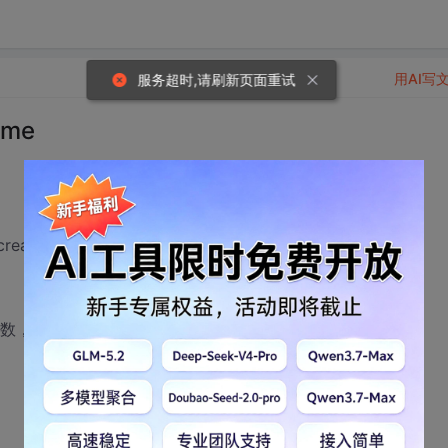
用AI写
服务超时,请刷新页面重试
ime
created_at),"%Y-%m") as month');
换的参数，但是参数并没有传递给它，所以显示“参数不够”的错误