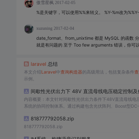
傲雪星枫
2017-02-05
%是关键字，可以使用%%来转义。 %Y-%m改为%%Y-
xuzuning
2017-02-04
date_format、from_unixtime 都是 MySQ
就是有问题的 至于 Too few arguments 错误，你可以
laravel
总结
本文介绍
Laravel
中
查询
构造器
的高级用法，包括复杂条件
查
示例。
间歇性光伏出力下 48V 直流母线电压稳定控制及
内容概要：本文针对间歇性光伏出力条件下48V直流母线电
系统的协同控制体系。通过构建包含光伏阵列、Boost型DC
光伏最大功率点跟踪（MPPT）技术和储能系统的双向功率
818777792058.zip
压外环与电流内环双闭环控制策略，确保在光照强度波动、负载
模型，验证了控制策略在多种扰动场景下的有效性与鲁棒性，显
818777792058.zip
人群：具备电力电子、自动控制与新能源系统基础知识的电