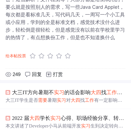
要么就是按照别人的需求，写一些Java Card Applet，
每次都是看标准几天，写代码几天，一周写一个小工具
或小应用，学到的全是标准文档，感觉技术没什么进
步，轻松倒是很轻松，但是感觉没有以前在学校里学习
的热情了，有点想换份工作，但是也不知道换什么
给本帖投票
249
回复
打赏
大三IT方向暑期不
实习
的话会影响
大四
找
工作
吗？
大三IT学生是否
需要
暑期
实习
对
大四
找
工作
有一定影响。
实习
经历有助于增强求职竞争力，尤其是在IT行业，项目
经验和
实习
经历是HR评估的重要标准。可以通过高校就业
2022 届
大四
学长
实习
心得、职场经验分享、转型思考
指导中心、
实习
平台、大厂官网或内推等方式寻找
实习
机
会。
本文讲述了Developer小马从前端开发
实习
生到决定转向项