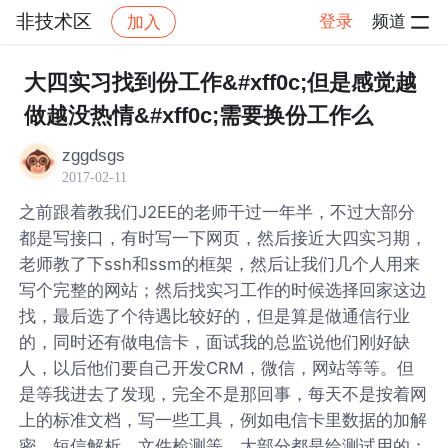
非技术区
登录
频道
加入
帖子详情
社区
非技术区
大四实习找到份工作&#xff0c;但是感觉越
做越没热情&#xff0c;需要换份工作么
zggdsgs
2017-02-11
之前跟着教我们J2EE的老师干过一年半，不过大部分
都是写接口，有时写一下网页，然后接近大四实习期，
老师教了下ssh和ssm的框架，然后让我们几个人用来
写个完整的网站；然后找实习工作的时候选择回家这边
找，最后选了个待遇比较好的，但是算是做通信行业
的，同时还有做电信卡，面试我的总监说他们刚好缺
人，以后他们要自己开发CRM，微信，网站等等。但
是等我进去了发现，完全不是那回事，每天不是按着网
上的标准文档，写一些工具，例如电信卡里数据的加解
密，短信解析，文件检测等，大部分都是给测试用的；