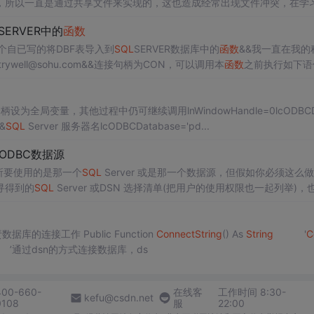
，所以一直是通过共享文件来实现的，这也造成经常出现文件冲突，在学
题。 由于没有系统学习过，所以只能自己摸索着学，终于知道VPF中
SERVER中的
函数
个自已写的将DBF表导入到
SQL
SERVER数据库中的
函数
&&我一直在我的
ell@sohu.com&&连接句柄为CON，可以调用本
函数
之前执行如下语
柄设为全局变量，其他过程中仍可继续调用lnWindowHandle=0lcODBCDr
&&
SQL
Server 服务器名lcODBCDatabase='pd...
ODBC数据源
所要使用的是那一个
SQL
Server 或是那一个数据源，但假如你必须这么
寻得到的
SQL
Server 或DSN 选择清单(把用户的使用权限也一起列举)，
：可以用
SQL
Server 上的
函数
Sql
ServerEnum来搜寻网络...
主要负责数据库的连接工作 Public Function
Connect
String
() As
String
'
C
D=123" ’通过dsn的方式连接数据库，ds
400-660-
在线客
工作时间 8:30-
kefu@csdn.net
0108
服
22:00