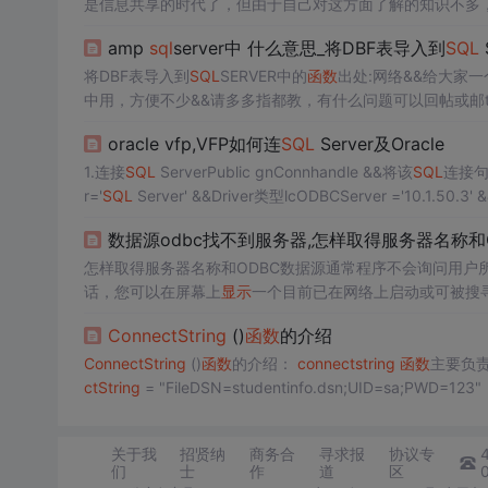
是信息共享的时代了，但由于自己对这方面了解的知识不多
QL
SERVER后，开始尝试通过数据库技术来解决这一问
amp
sql
server中 什么意思_将DBF表导入到
SQL
将DBF表导入到
SQL
SERVER中的
函数
出处:网络&&给大家一
中用，方便不少&&请多多指都教，有什么问题可以回帖或邮tryw
ON=
SQL
STRING
CONNECT
("DRIV...
oracle vfp,VFP如何连
SQL
Server及Oracle
1.连接
SQL
ServerPublic gnConnhandle &&将该
SQL
连接句
r='
SQL
Server' &&Driver类型lcODBCServer ='10.1.50.3' 
数据源odbc找不到服务器,怎样取得服务器名称和
怎样取得服务器名称和ODBC数据源通常程序不会询问用户
话，您可以在屏幕上
显示
一个目前已在网络上启动或可被搜
要让用户自行在TextBox上输入，避免使用上的困扰。技巧
Connect
String
()
函数
的介绍
Connect
String
()
函数
的介绍：
connect
string
函数
ct
String
= "FileDSN=studentinfo.dsn;UID=sa;PW
关于我
招贤纳
商务合
寻求报
协议专
们
士
作
道
区