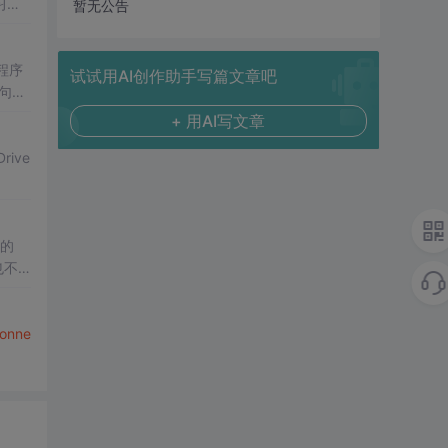
习了
S
暂无公告
程序
试试用AI创作助手写篇文章吧
句C
+ 用AI写文章
ive
做的
也不
onne