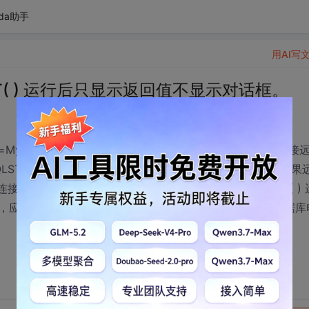
da助手
用AI写
CT( ) 运行后只显示返回值不显示对话框。
yFoxSQLNT;uid=<userid>;pwd=<password>')函数连接
STRINGCONNECT() 返回一个正的、非零句柄数值；但如果
话框。现因编程需要，让函数SQLSTRINGCONNECT( ) 
，应如何设置？（或用其他方法测出需要连接的远程SQL数据库