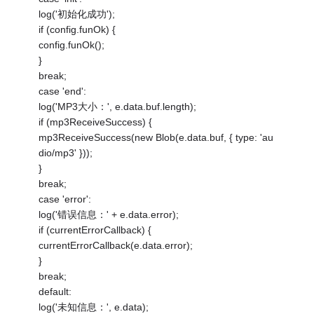
log('初始化成功');
if (config.funOk) {
config.funOk();
}
break;
case 'end':
log('MP3大小：', e.data.buf.length);
if (mp3ReceiveSuccess) {
mp3ReceiveSuccess(new Blob(e.data.buf, { type: 'au
dio/mp3' }));
}
break;
case 'error':
log('错误信息：' + e.data.error);
if (currentErrorCallback) {
currentErrorCallback(e.data.error);
}
break;
default:
log('未知信息：', e.data);