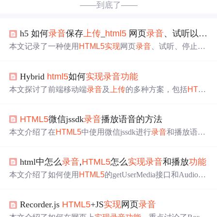
——到底了——
h5 如何
录音
保存
上传
_
html5
网页
录音
、试听以及
上
本文记录了一种使用
HTML5
实现
网页
录音
、试听、停止及
上传
到服务器的完整流程，包括如何检测浏览器支持、引
入
录音
库、
录音
操作、试听、停止以及将
录音
文件保存到
Hybrid
html5
如何
实现
录音
功能
服务器的方法。适合需要在网页中集成
录音
功能
的开发者
参考。
本文探讨了前端移动端
录音
及
上传
的多种方案，包括
HTM
L5
的基本
功能
、Cordova等中间层技术、微信JSSDK、以及
纯前端和服务器端
录音
的方法。由于浏览器兼容性和iOS限
HTML5
微信jssdk
录音
播放语音的方法
制，推荐使用混合应用开发框架。
本文介绍了在
HTML5
中使用微信jssdk进行
录音
和播放语音
的
实现
方法，包括处理
录音
时间限制、
上传
语音到服务器
及后端处理核心代码。需要注意的是，
录音
必须至少1秒，
html中怎么
录音
,
HTML5
怎么
实现
录音
和播放
功能
且不能超过1分钟，否则会出现问题。前端和后端的关键代
码已给出。
本文介绍了如何使用
HTML5
的getUserMedia接口和AudioCo
ntext API
实现
网页
录音
和播放
功能
。通过创建AudioContext
实例，连接声音源，设置音量节点，并使用ScriptProcessor
Recorder.js
HTML5
+JS
实现
网页
录音
节点进行声音缓存和压缩。最后，通过encodeWAV方法将
录音
数据转换为WAV文件，
实现
录音
文件的获取、播放和