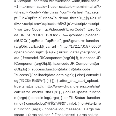
="viewport" content="width=device-width,initial-scale
=1,maximum-scale=1,user-scalable=no,minimal-ui"/>
</head> <body> <div class="con"> <a href="javascri
pt:;" id="upBtnId" class="a_demo_three">上传</a> </
div> <script src="/uploaderh5V3.js"></script> <script
> var ErrorCode = qcVideo.get('ErrorCode'); ErrorCo
de.UN_SUPPORT_BROWSE !== qcVideo.uploader.i
nitUGC( { upBtnId: "upBtnId", getSignature: function
(argObj, callback){ var url = "http://172.17.0.57:8080/
openapi/vod/sign"; $.ajax({ url:url, dataType:"json", d
ata:{ f:encodeURIComponent(argObj.f), ft:encodeUR
IComponent(argObj.ft), fs:encodeURIComponent(ar
gObj.fs) }, success:function(data){ if(data.code ===
"success"){ callback(data.data.sign); } else{ console.l
og("接口出现错误"); } } }); } ,after_sha_start_upload:
true ,sha1js_path: 'http://www.chuangleren.com/sha/
calculator_worker_sha1.js' } , { onFileUpdate: functio
n (args) { console.log(args); }, onFileStatus: function
(info) { console.log('各状态总数' , info); }, onFilterErro
r: function (args) { console.log('message:' + args.me
ssage + (args.solution ? (';solution==' + args.solutio