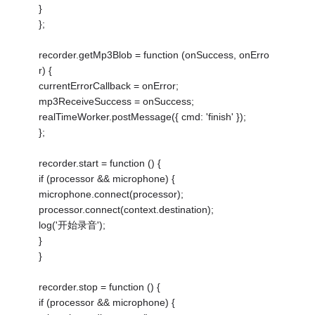
}
};
recorder.getMp3Blob = function (onSuccess, onErro
r) {
currentErrorCallback = onError;
mp3ReceiveSuccess = onSuccess;
realTimeWorker.postMessage({ cmd: 'finish' });
};
recorder.start = function () {
if (processor && microphone) {
microphone.connect(processor);
processor.connect(context.destination);
log('开始录音');
}
}
recorder.stop = function () {
if (processor && microphone) {