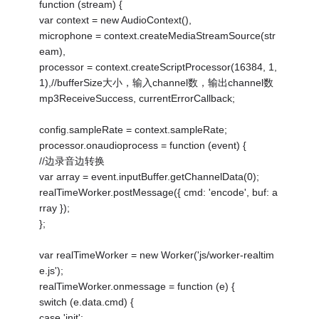
function (stream) {
var context = new AudioContext(),
microphone = context.createMediaStreamSource(str
eam),
processor = context.createScriptProcessor(16384, 1,
1),//bufferSize大小，输入channel数，输出channel数
mp3ReceiveSuccess, currentErrorCallback;
config.sampleRate = context.sampleRate;
processor.onaudioprocess = function (event) {
//边录音边转换
var array = event.inputBuffer.getChannelData(0);
realTimeWorker.postMessage({ cmd: 'encode', buf: a
rray });
};
var realTimeWorker = new Worker('js/worker-realtim
e.js');
realTimeWorker.onmessage = function (e) {
switch (e.data.cmd) {
case 'init':