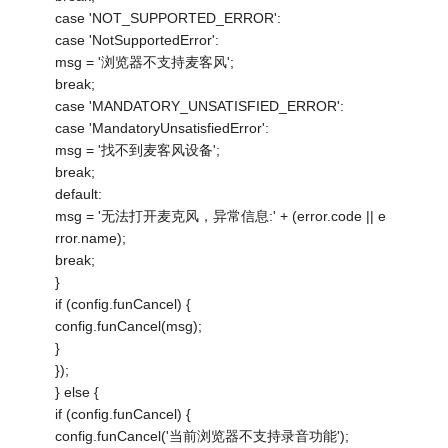
case 'NOT_SUPPORTED_ERROR':
case 'NotSupportedError':
msg = '浏览器不支持麦客风';
break;
case 'MANDATORY_UNSATISFIED_ERROR':
case 'MandatoryUnsatisfiedError':
msg = '找不到麦客风设备';
break;
default:
msg = '无法打开麦克风，异常信息:' + (error.code || e
rror.name);
break;
}
if (config.funCancel) {
config.funCancel(msg);
}
});
} else {
if (config.funCancel) {
config.funCancel('当前浏览器不支持录音功能');