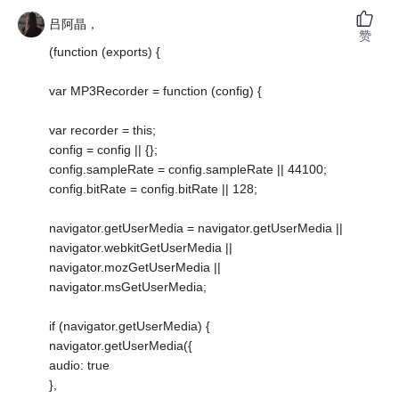
吕阿晶，
赞
(function (exports) {
var MP3Recorder = function (config) {
var recorder = this;
config = config || {};
config.sampleRate = config.sampleRate || 44100;
config.bitRate = config.bitRate || 128;
navigator.getUserMedia = navigator.getUserMedia ||
navigator.webkitGetUserMedia ||
navigator.mozGetUserMedia ||
navigator.msGetUserMedia;
if (navigator.getUserMedia) {
navigator.getUserMedia({
audio: true
},