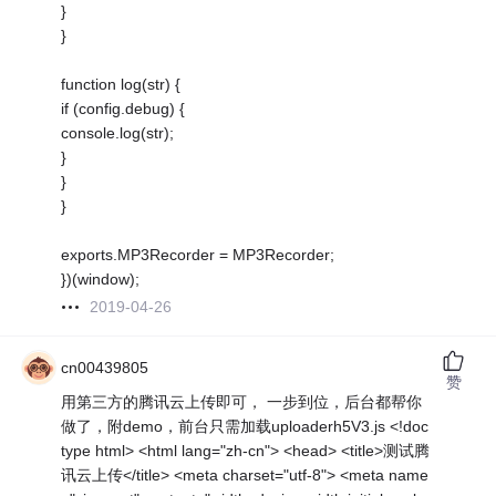
}
}
function log(str) {
if (config.debug) {
console.log(str);
}
}
}
exports.MP3Recorder = MP3Recorder;
})(window);
2019-04-26
cn00439805
赞
用第三方的腾讯云上传即可， 一步到位，后台都帮你
做了，附demo，前台只需加载uploaderh5V3.js <!doc
type html> <html lang="zh-cn"> <head> <title>测试腾
讯云上传</title> <meta charset="utf-8"> <meta name