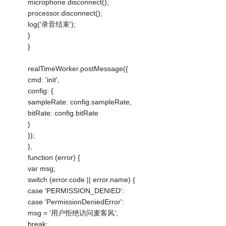
microphone.disconnect();
processor.disconnect();
log('录音结束');
}
}
realTimeWorker.postMessage({
cmd: 'init',
config: {
sampleRate: config.sampleRate,
bitRate: config.bitRate
}
});
},
function (error) {
var msg;
switch (error.code || error.name) {
case 'PERMISSION_DENIED':
case 'PermissionDeniedError':
msg = '用户拒绝访问麦客风';
break;