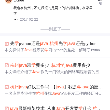
Eichee
赞
我也在杭州，不过我报的是网上的培训机构，在家里
学
2017-02-22
——到底了——
先
学
python还是
java
-
杭州
先
学
java
还是python
本文探讨了
Java
程序员
学
习Python的益处，解释了Python
在Web开发、爬虫和自动化测试中的应用。建议初
学
者可
以从Flask开始，因为它更易于上手且更具灵活性。文中还
杭州
java
班
学
费多少_
杭州
学
java
费用多少
分享了一段Python批量获取和验证HTTP代理的代码示例，
适用于爬虫和自动化任务。通过
学
习Python，开发者可以
本文详细介绍了
Java
作为一门强大的网络编程语言的五大
扩展技能，涉足数据抓取、Web框架如Django和Flask，以
核心特性：分布式设计、健壮性、可移植性等，强调其在
及自动化测试等领域。
网络应用开发方面的优势及平台无关性。
杭州
java
好找工作吗_【
java
】我是
学
java
的应届毕业生，来
一名应届毕业生在
杭州
寻找
Java
Web开发工作的经历分
享，已参加招聘会并投递简历，面试两家公司但未收到回
复。拥有扎实的Core
Java
基础，熟悉Struts、Hibernate、Sp
java
最新框架技术_从事
Java
开发要
学
什么
杭州
千
ring框架，能熟练操作MySQL和Oracle数据库，掌握
Java
S