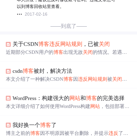
以到博客回收站里查看。
2017-02-16
——到底了——
关于CSDN
博客
违反
网站
规则
，已被
关闭
近期部分CSDN用户的
博客
出现无故
关闭
的情况。若遇到
此问题，可通过页面底部的【论坛反馈】进行申诉。热心
版主会尽快回复并解决，帮助受影响用户解锁其
博客
。
csdn
博客
被封，解决方法
本文介绍了一种解决CSDN
博客
因
违反
网站
规则
被
关闭
的
方法。用户可以通过发送包含
博客
名称及注册手机号的邮
件至webmaster@csdn.net来快速解决问题。
WordPress：构建强大的
网站
和
博客
的完美选择
本文详细介绍了如何使用WordPress构建
网站
，包括部署L
NMP环境、配置WordPress、SEO优化和社区支持等内容。
WordPress以其易用性、丰富插件和SEO功能，成为构建各
我好换一个
博客
了
类
网站
的理想选择。
博主之前的
博客
因不明原因被平台删除，并提示
违反
了
网