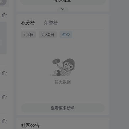
复
积分榜
荣誉榜
近7日
近30日
至今
暂无数据
查看更多榜单
社区公告