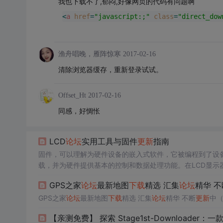
我也下载不了,郁闷,好像网页的代码有问题啊
<
a
href
=
"javascript:;"
class
=
"direct_dow
渔舟唱晚，雁阵惊寒
2017-02-16
清除浏览器缓存，重新登录试试。
Offset_Ht
2017-02-16
同感，好惆怅
LCD
论坛
实用工具与固件
更新
指南
固件，可以理解为硬件设备的嵌入式软件，它被编程到了设
载，并为硬件提供基本的控制和数据处理功能。在LCD显
置、亮度控制、接口兼容性等。
GPS之家
论坛
最新地图
下载
精选 汇集
论坛
精华 不
GPS之家
论坛
最新地图
下载
精选 汇集
论坛
精华 不断
更新
中（2
【亲测免费】 探索 Stage1st-Downloader：