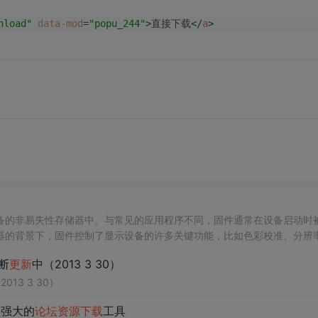
nload"
data-mod
=
"popu_244"
>
直接下载
</
a
>
备的非易失性存储器中。与常见的应用程序不同，固件通常在设备启动时
示器的背景下，固件控制了显示设备的许多关键功能，比如色彩校准、分辨
断
更新
中（2013 3 30）
013 3 30）
一款强大的
论坛
资源
下载
工具