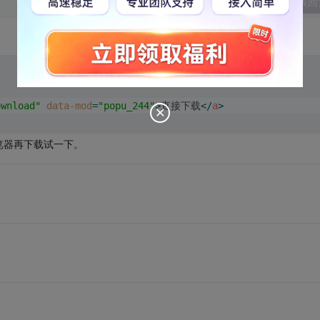
发表回
ownload"
data-mod
=
"popu_244"
>
直接下载
</
a
>
览器再下载试一下。