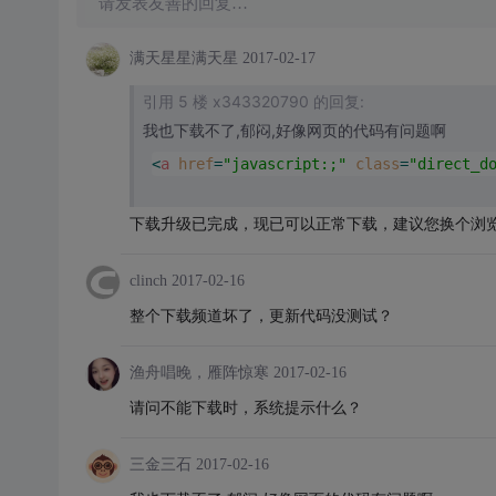
请发表友善的回复…
满天星星满天星
2017-02-17
引用 5 楼 x343320790 的回复:
我也下载不了,郁闷,好像网页的代码有问题啊
<
a
href
=
"javascript:;"
class
=
"direct_d
下载升级已完成，现已可以正常下载，建议您换个浏
clinch
2017-02-16
整个下载频道坏了，更新代码没测试？
渔舟唱晚，雁阵惊寒
2017-02-16
请问不能下载时，系统提示什么？
三金三石
2017-02-16