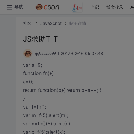
全部
博文收录
A
导航
社区
JavaScript
帖子详情
JS求助T-T
2017-02-16 05:07:48
qq65525599
var a=9;
function fn(){
a=0;
return function(b){ return b+a++; }
}
var f=fn();
var m=f(5);alert(m);
var n=fn()(5);alert(n);
var x=f(5);alert(x);