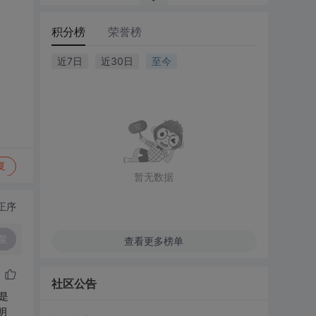
积分榜
荣誉榜
近7日
近30日
至今
复
暂无数据
正序
复
查看更多榜单
社区公告
数是
明