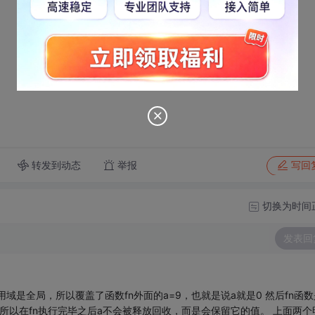
转发到动态
举报
写回
切换为时间
发表回
a的作用域是全局，所以覆盖了函数fn外面的a=9，也就是说a就是0 然后fn函
所以在fn执行完毕之后a不会被释放回收，而是会保留它的值。 上面两个