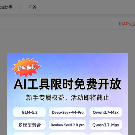
da助手
问答
用AI写