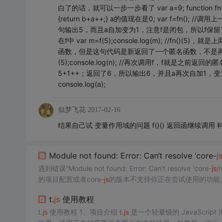
白了的话，就可以一步一步看了 var a=9; function fn(){ a=0
{return b+a++;} a的值现在是0; var f=fn(); 
句输出5，而且a自加变为1，注意f是闭包，所以f保
在f中 var m=f(5);console.log(m); //f
函数，但是这句代码是新返回了一个匿名函数，不是再次调用
(5);console.log(n); //再次调用f，f就是之
5+1++；返回了6，所以输出6，并且a再次自加1，变为2 var
console.log(a);
似梦飞花
2017-02-16
结果自己试 变量作用域的问题 f()() 返回函继续调用 
Module not found: Error: Can‘t resolve ‘core-
j
遇到错误“Module not found: Error: Can’t resolve ‘core-
js
/
的项目配置或者core-
js
的版本不支持你正在尝试使用的功能。
-
js
版本是否支持es.array.concat.
js
。如果你的项目中使用的co
t.
js
使用教程
t.
js
使用教程 1、项目介绍 t.
js
是一个轻量级的 JavaScr