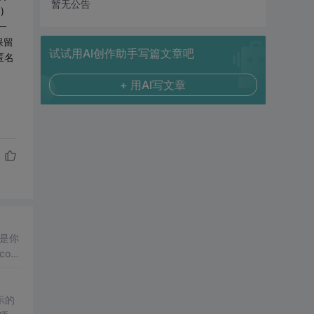
暂无公告
)
这一
保留
试试用AI创作助手写篇文章吧
个匿名
+ 用AI写文章
是你
ore
示的