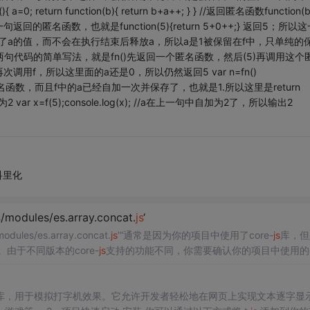
; return function(b){ return b+a++; } } //返回匿名函数function(b
//调用上一句返回的匿名函数，也就是function(5){return 5+0++;} 返回5；所以
留了a的值，而不会在执行结束后释放a，所以a是1被保留在f中，只单纯的
n()(5)，就是上两句代码的简单写法，就是fn()先返回一个匿名函数，然后(5)再调用这
f，所以这里面的a还是0，所以仍然返回5 var n=fn()
前返回的匿名函数，而且f中的a已经自加一次并保存了，也就是1.所以这里是return
 x=f(5);console.log(x); //a在上一句中自加为2了，所以输出2
科里化
s
/modules/es.array.concat.
js
‘
modules/es.array.concat.
js
’”通常是因为你的项目中使用了core-
js
库，但
由于不同版本的core-
js
支持的功能不同，你需要确认你的项目中使用的c
re-
js
版本过低，不支持你需要的模块，你可以尝试更新到更高版本。
ipt 库，用于模拟打字机效果。它允许开发者轻松地在网页上实现文本逐字显