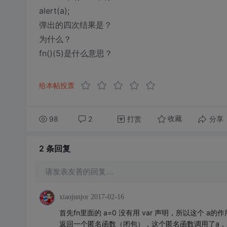
alert(a);
弹出的四次结果是？
为什么？
fn()(5)是什么意思？
给本帖投票
98
2
打赏
分享
收藏
2 条
回复
请发表友善的回复…
xiaojunjor
2017-02-16
首先fn里面的 a=0 没有用 var 声明，所以这个 
返回一个匿名函数（闭包），这个匿名函数调用了a，