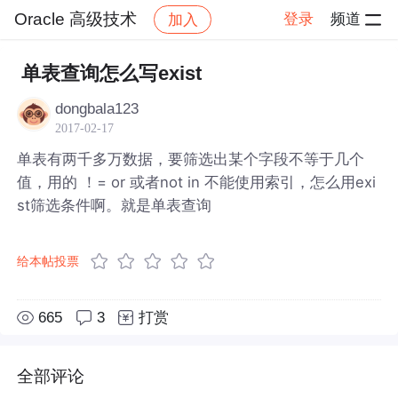
Oracle 高级技术
登录
频道
加入
帖子详情
社区
Oracle 高级技术
单表查询怎么写exist
dongbala123
2017-02-17
单表有两千多万数据，要筛选出某个字段不等于几个
值，用的 ！= or 或者not in 不能使用索引，怎么用exi
st筛选条件啊。就是单表查询
给本帖投票
665
3
打赏
全部评论