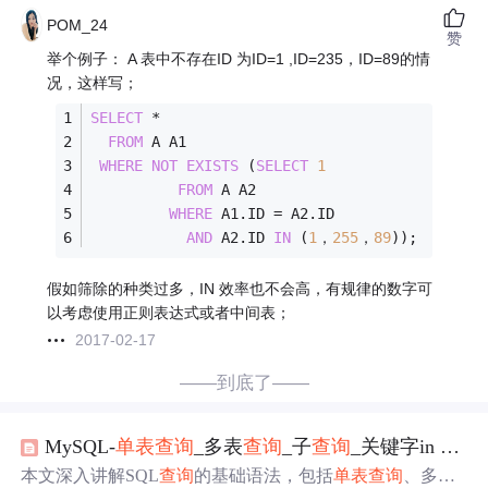
POM_24
赞
举个例子： A 表中不存在ID 为ID=1 ,ID=235，ID=89的情
况，这样写；
SELECT
*
FROM
 A A1
WHERE
NOT
EXISTS
 (
SELECT
1
FROM
 A A2
WHERE
 A1.ID 
=
 A2.ID
AND
 A2.ID 
IN
 (
1
，
255
，
89
));
假如筛除的种类过多，IN 效率也不会高，有规律的数字可
以考虑使用正则表达式或者中间表；
2017-02-17
——到底了——
MySQL-
单表
查询
_多表
查询
_子
查询
_关键字in any all
本文深入讲解SQL
查询
的基础语法，包括
单表
查询
、多表