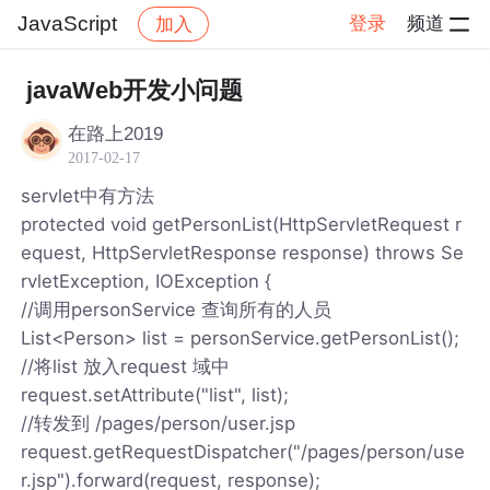
JavaScript
登录
频道
加入
帖子详情
社区
JavaScript
javaWeb开发小问题
在路上2019
2017-02-17
servlet中有方法
protected void getPersonList(HttpServletRequest r
equest, HttpServletResponse response) throws Se
rvletException, IOException {
//调用personService 查询所有的人员
List<Person> list = personService.getPersonList();
//将list 放入request 域中
request.setAttribute("list", list);
//转发到 /pages/person/user.jsp
request.getRequestDispatcher("/pages/person/use
r.jsp").forward(request, response);