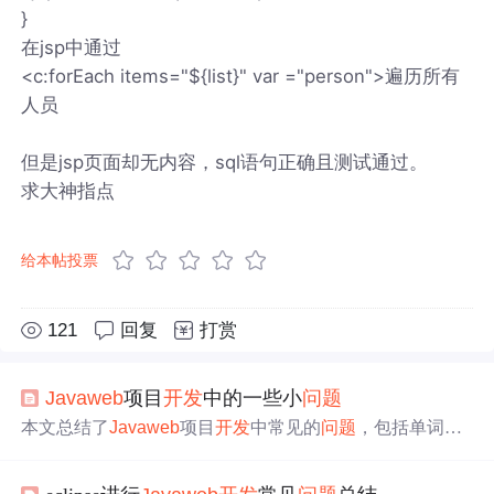
}
在jsp中通过
<c:forEach items="${list}" var ="person">遍历所有
人员
但是jsp页面却无内容，sql语句正确且测试通过。
求大神指点
给本帖投票
121
回复
打赏
Javaweb
项目
开发
中的一些小
问题
本文总结了
Javaweb
项目
开发
中常见的
问题
，包括单词拼
写错误、文件上传配置、forEach用法、多表查询策略、for
m表单正确实践、数据库连接管理、敏感操作确认、输入