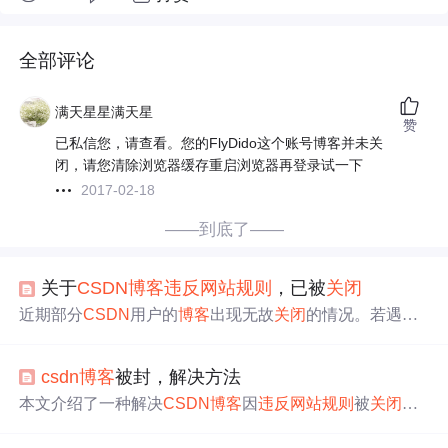
全部评论
满天星星满天星
赞
已私信您，请查看。您的FlyDido这个账号博客并未关
闭，请您清除浏览器缓存重启浏览器再登录试一下
2017-02-18
——到底了——
关于
CSDN
博客
违反
网站
规则
，已被
关闭
近期部分
CSDN
用户的
博客
出现无故
关闭
的情况。若遇到
此问题，可通过页面底部的【论坛反馈】进行申诉。热心
版主会尽快回复并解决，帮助受影响用户解锁其
博客
。
csdn
博客
被封，解决方法
本文介绍了一种解决
CSDN
博客
因
违反
网站
规则
被
关闭
的
方法。用户可以通过发送包含
博客
名称及注册手机号的邮
件至webmaster@
csdn
.net来快速解决问题。