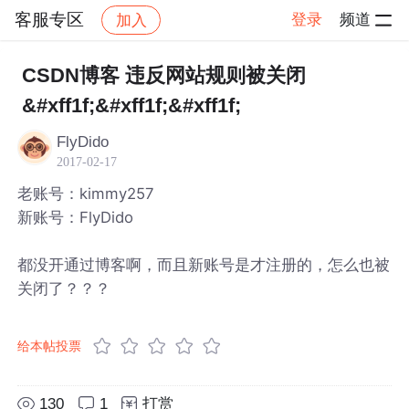
客服专区
登录
频道
加入
帖子详情
社区
客服专区
CSDN博客 违反网站规则被关闭
&#xff1f;&#xff1f;&#xff1f;
FlyDido
2017-02-17
老账号：kimmy257
新账号：FlyDido
都没开通过博客啊，而且新账号是才注册的，怎么也被
关闭了？？？
给本帖投票
130
1
打赏