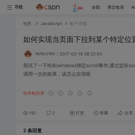
全部
博文收录
A
导航
社区
JavaScript
帖子详情
如何实现当页面下拉到某个特定位
2017-02-19 08:22:50
MrBin1994
我试了一下给$(window)绑定scroll事件,通过
调用一次的效果，该怎么实现呢
给本帖投票
191
2
打赏
分享
收藏
2 条
回复