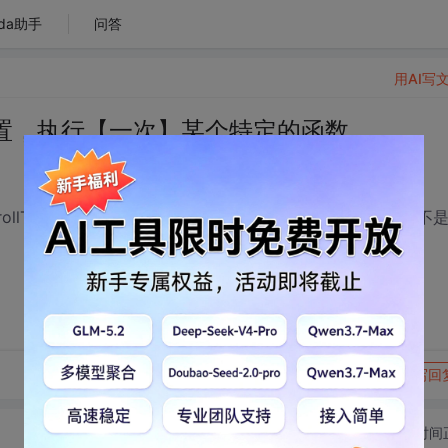
da助手
问答
用AI写
置，执行【一次】某个特定的函数
监听scrollTop的改变执行函数，可是鼠标滚一次，函数就调一次，不
转发到动态
举报
写回
切换为时间