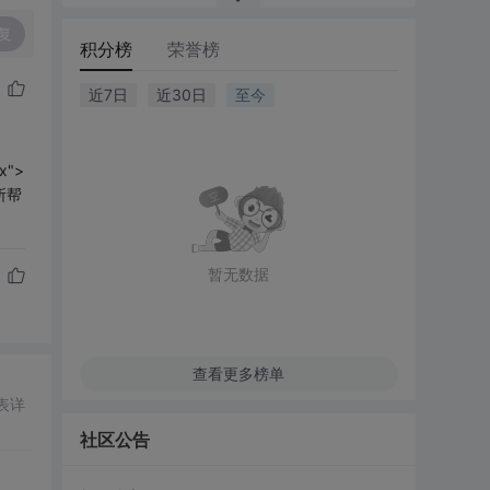
复
积分榜
荣誉榜
近7日
近30日
至今
px">
有所帮
暂无数据
查看更多榜单
表详
社区公告