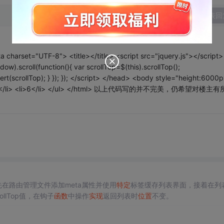
发表回
harset="UTF-8"> <title></title> <script src="jquery.js"></script>
ow).scroll(function(){ var scrollTop=$(this).scrollTop();
ert(scrollTop); } }); }); </script> </head> <body style="height:6000
</li> <li>5</li> <li>6</li> </ul> </html> 以上代码写的并不完美，仍希望对楼主
在路由管理文件添加meta属性并使用
特定
标签缓存列表界面，接着在列
llTop值，在钩子
函数
中操作
实现
返回列表时
位置
不变。