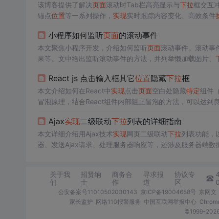
该博客提供了解决
页面
滚动时Tab栏高亮显示与
下拉
框交互
锚点
位置
等一系列操作，
实现
实时跟踪内容变化、高效条件
小程序如何监听
页面
的滚动事件
本文聚焦小程序开发，介绍如何监听
页面
滚动事件。滚动事
果等。文中给出监听滚动事件的方法，并列举懒加载图片、
React js 点击输入框其它
位置
隐藏
下拉
框
本文介绍如何在React中
实现
点击
页面
空白处隐藏
特定
组件
冒泡原理，结合React组件内部阻止冒泡的方法，可以达到
Ajax
实现
二级联动
下拉
列表的详细指南
本文详细介绍用Ajax技术
实现
网页二级联动
下拉
列表功能，
器、发送Ajax请求、处理服务器响应等，还涉及服务器端
关于我
招贤纳
商务合
寻求报
协议专
们
士
作
道
区
公安备案号11010502030143
京ICP备19004658号
京网文〔
家长监护
网络110报警服务
中国互联网举报中心
Chro
©1999-2