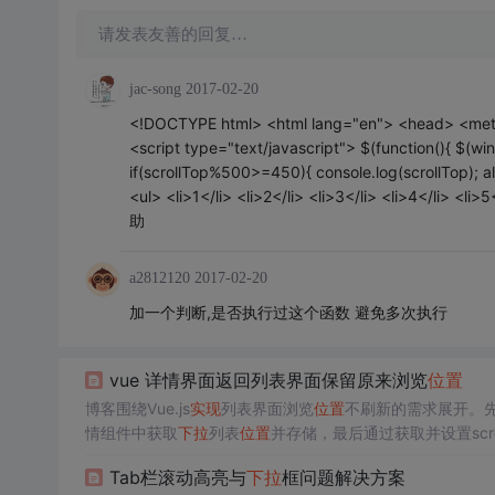
请发表友善的回复…
jac-song
2017-02-20
<!DOCTYPE html> <html lang="en"> <head> <meta c
<script type="text/javascript"> $(function(){ $(wind
if(scrollTop%500>=450){ console.log(scrollTop); al
<ul> <li>1</li> <li>2</li> <li>3</li> <li>4
助
a2812120
2017-02-20
加一个判断,是否执行过这个函数 避免多次执行
vue 详情界面返回列表界面保留原来浏览
位置
博客围绕Vue.js
实现
列表界面浏览
位置
不刷新的需求展开。先
情组件中获取
下拉
列表
位置
并存储，最后通过获取并设置scro
Tab栏滚动高亮与
下拉
框问题解决方案