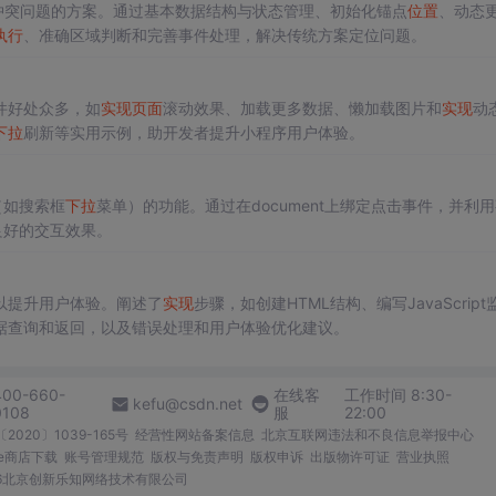
冲突问题的方案。通过基本数据结构与状态管理、初始化锚点
位置
、动态
执行
、准确区域判断和完善事件处理，解决传统方案定位问题。
件好处众多，如
实现
页面
滚动效果、加载更多数据、懒加载图片和
实现
动
下拉
刷新等实用示例，助开发者提升小程序用户体验。
（如搜索框
下拉
菜单）的功能。通过在document上绑定点击事件，并利
良好的交互效果。
以提升用户体验。阐述了
实现
步骤，如创建HTML结构、编写JavaScript
数据查询和返回，以及错误处理和用户体验优化建议。
400-660-
在线客
工作时间 8:30-
kefu@csdn.net
0108
服
22:00
2020〕1039-165号
经营性网站备案信息
北京互联网违法和不良信息举报中心
me商店下载
账号管理规范
版权与免责声明
版权申诉
出版物许可证
营业执照
026北京创新乐知网络技术有限公司