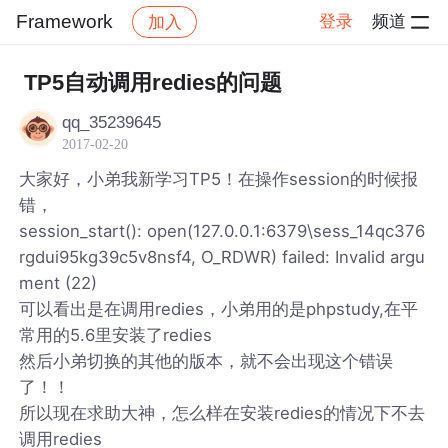
Framework
登录
频道
加入
帖子详情
社区
Framework
TP5自动调用redies的问题
qq_35239645
2017-02-20
大家好，小弟我新学习TP5！在操作session的时候报
错，
session_start(): open(127.0.0.1:6379\sess_14qc376
rgdui95kg39c5v8nsf4, O_RDWR) failed: Invalid argu
ment (22)
可以看出是在调用redies，小弟用的是phpstudy,在平
常用的5.6里安装了redies
然后小弟切换的其他的版本，就不会出现这个错误
了！！
所以现在求助大神，怎么样在安装redies的情况下不去
调用redies