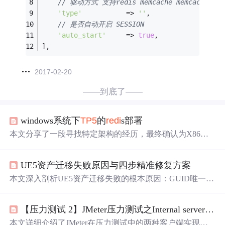
// 驱动方式 支持redis memcache memcached
'type'
           => 
''
,
// 是否自动开启 SESSION
'auto_start'
     => 
true
,
],
2017-02-20
——到底了——
windows系统下
TP5
的
redi
s部署
本文分享了一段寻找特定架构的经历，最终确认为X86架
构。对于关注硬件架构尤其是X86的人来说，这是一次简
短但有趣的确认过程。
UE5资产迁移失败原因与四步精准修复方案
本文深入剖析UE5资产迁移失败的根本原因：GUID唯一标
识、Asset Registry缓存与Soft Object Path三重引用体系的同
步断裂。重点介绍不重启编辑器、不删缓存、不重装引擎
【压力测试 2】JMeter压力测试之Internal server error 500
的四步修复法，包括跳过源码控制干扰、增量重建Asset Re
gistry、Config重定向修复软路径、Python脚本批量修复断
本文详细介绍了JMeter在压力测试中的两种客户端实现，Ja