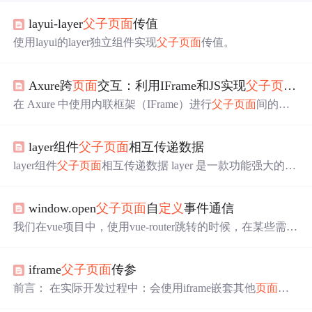
layui-layer
父子
页面
传值
使用layui的layer独立组件实现
父子
页面
传值。
Axure跨
页面
交互：利用IFrame和JS实现
父子
页面
菜
在 Axure 中使用内联框架（IFrame）进行
父子
页面
间的通
信是一个非常有效的技巧，尤其是在需要实现复杂交互逻
辑时。通过 JavaScript 直接操作 DOM 元素，可以突破 Axu
layer组件
父子
页面
相互传递数据
re 基础元件的限制，实现更灵活的
页面
联动。通过结合 Ax
ure 的内联框架和 JavaScript 代码，你可以实现复杂的
父子
layer组件
父子
页面
相互传递数据 layer 是一款功能强大的we
页面
通信，提升原型的交互真实性和维护效率。这种方法
b弹出层组件，很多时候我们需要使用它弹出各种各样的信
不仅适用于导航菜单联动，还可扩展到表单提交、数据加
息 很多
情况
它都能胜任，比如简单的msg文本，tips提示，l
载等更多场景。
window.open
父子
页面
自
定义
事件通信
oading加载等。 但是对于功能更强大的弹出
页面
和iframe,
在需要在
父子
页面
之间传递数据的时候， 学习和使用起来
我们在vue项目中，使用vue-router跳转的时候，在某些需求
就不是那么简单了。 本文主要记录了在使用layer组件进行
中可以使用router.resolve({path: '/test'})，返回一个返回一个
父子
传值时的一下方法和个...
路由地址的规范化版本，其中包含href属性，那我们就可以
iframe
父子
页面
传参
使用window.open()来打开一个新的浏览器页签跳转至某个v
ue
页面
。这篇就是要说一下之间的通信。
前言： 在实际开发过程中：会使用iframe嵌套其他
页面
，
并且会有参数传递，以下为完成例子（ 本人项目案例：通