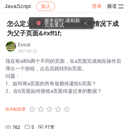
JavaScript
登录
频道
加入
帖子详情
社区
JavaScript
服务超时,请刷新
怎么定义父子页面&#xff1f;哪些情况下成
页面重试
为父子页面&#xff1f;
Eviral
2017-02-22
现在有a和b两个不同的页面，在a页面完成相应操作后
弹出一个按钮，点击后跳转到b页面。
问题：
1、如何将a页面的所有值都传递给b页面？
2、在b页面如何接收a页面传递过来的数据？
给本帖投票
762
5
打赏