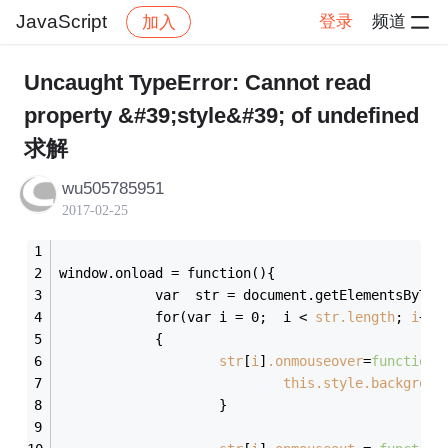
JavaScript
登录
频道
加入
帖子详情
社区
JavaScript
Uncaught TypeError: Cannot read
property &#39;style&#39; of undefined
求解
wu505785951
2017-02-25
window.onload = function(){
            var  str = document.getElementsByTag
            for(var i = 0;  i 
< 
str.length
; 
i
++)
            {
str
[
i
]
.onmouseover
=
function(
this.style.backgroun
                    }