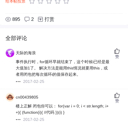
给本帖投票
895
2
打赏
全部评论
天际的海浪
赞
事件执行时，for循环早就结束了，这个时候i已经是最
大值加1了。 解决方法是能用this情况就要用this，或
者用闭包把每次循环i的值保存起来。
2017-02-25
cn00439805
赞
楼上正解 闭包你可以： for(var i = 0; i < str.length; i+
+){ (function(i){ //代码 })(i) }
2017-02-25