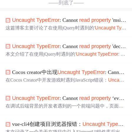
——到底了——
Unc
aught
TypeError
: Cannot
read
property
'msie' of
这篇博客主要讨论了在使用jQuery时遇到的'
Unc
aught
Typ
eError
: Cannot
read
property
'msie' of
undefined
'错误。文
章详细描述了错误发生的情况，并提出了一个解决方案，
Unc
aught
TypeError
: Cannot
read
property
'decimalSeparator' of
即创建一个新的JS文件，将特定代码放入其中，并将其引
入到网页以修复问题。
本文介绍了在使用jQuery时遇到的'
Unc
aught
TypeError
: Ca
nnot
read
property
'decimalSeparator' of
undefined
'错误，分
析了错误原因，并提供了引入国际化jqGrid JS文件作为解
Cocos creator中出现
Unc
aught
TypeError
: Cannot
re
决方案，特别提到了需要引入grid.locale-cn.js来解决该问
题。
在Cocos Creator中开发游戏时遇到JavaScript错误：
Unc
aug
ht
TypeError
: Cannot
read
property
'node' of
undefined
。通
过检查资源加载代码和官方文档，发现错误不在提示的节
Unc
aught
TypeError
: Cannot
read
property
‘events‘ of
点上，而是函数中使用this的问题。官方文档在外部定义了
var self = this，而我直接使用了this。修正后问题解决，但
在调试后端背景的开发者遇到的一个前端问题中，页面中
具体原因不明。分享优惠券网站：券券猫-领券购买更省
的按钮点击时出现'
Unc
aught
TypeError
: Cannot
read
prope
钱。
rty
'events' of
undefined
'错误，导致弹窗功能失效。通过逐
vue-cli4创建项目浏览器报错：
Unc
aught
TypeError
步测试，发现在弹窗文字框代码的第15行多了一个逗号，
修正此错误后问题得到解决，提醒开发者注意细节的重要
本文记录了一个关于在项目中引入ElementUI组件库后出现