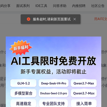
代码分享
面试系列
IDE工具
问答求助
内推招聘
社区公告
用AI写
服务超时,请刷新页面重试
什么颗粒度(这个很多是考验功底和实际coding能力),只说一些
抽象,但是还有经常有人会写出一个超大的function,所以抽象
也就是说,你需要明白这些代码是要做的是什么业务,同时要明白这些
用于多线程.根据代码的执行顺序和业务需求,将其分离为各个小
数据的时