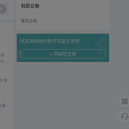
社区公告
复
暂无公告
试试用AI创作助手写篇文章吧
+ 用AI写文章
操作、
答不够
居中显
和素