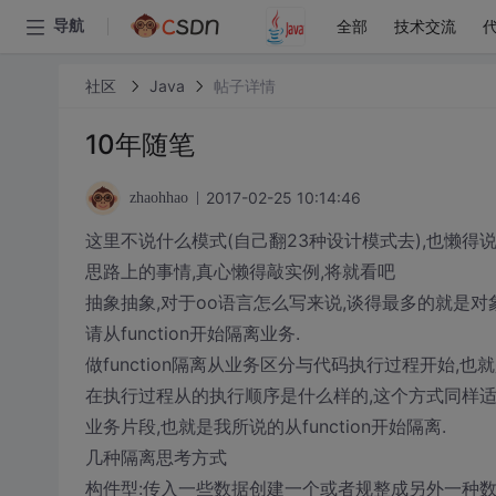
全部
技术交流
导航
社区
Java
帖子详情
10年随笔
2017-02-25 10:14:46
zhaohhao
这里不说什么模式(自己翻23种设计模式去),也懒得说
思路上的事情,真心懒得敲实例,将就看吧
抽象抽象,对于oo语言怎么写来说,谈得最多的就是对象和
请从function开始隔离业务.
做function隔离从业务区分与代码执行过程开始,
在执行过程从的执行顺序是什么样的,这个方式同样适
业务片段,也就是我所说的从function开始隔离.
几种隔离思考方式
构件型:传入一些数据创建一个或者规整成另外一种