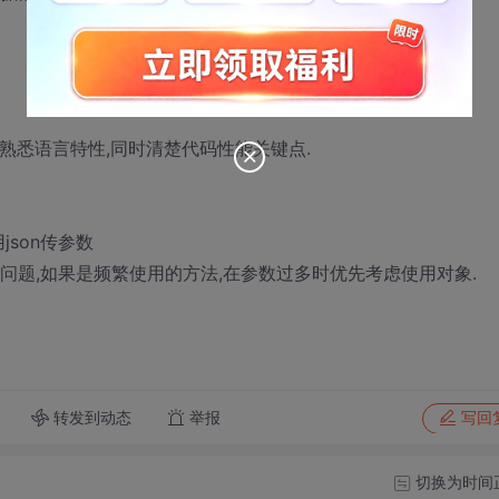
需要熟悉语言特性,同时清楚代码性能关键点.
用json传参数
是问题,如果是频繁使用的方法,在参数过多时优先考虑使用对象.
转发到动态
举报
写回
切换为时间