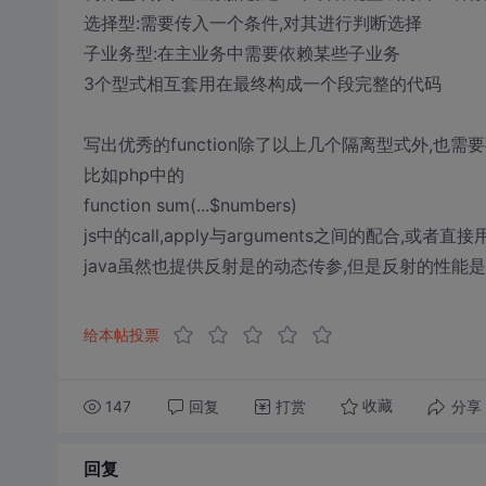
选择型:需要传入一个条件,对其进行判断选择
子业务型:在主业务中需要依赖某些子业务
3个型式相互套用在最终构成一个段完整的代码
写出优秀的function除了以上几个隔离型式外,也
比如php中的
function sum(...$numbers)
js中的call,apply与arguments之间的配合,或者直接
java虽然也提供反射是的动态传参,但是反射的性能
给本帖投票
147
回复
打赏
分享
收藏
回复