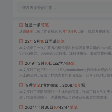
请发表友善的回复…
这是一条
随笔
这篇
随笔
记录了作者在2018
年
10
月
10
日的一些思考和感悟
22
年
5月
10
日面试
随笔
本文记录了一次在某省柏桥信息科技集团有限公司的Java
Spring框架、SpringBoot特性、注解使用等。面试官
详尽，但整体面试体验良好。
2019
年
3月
10
日css学习
随笔
本文探讨了使用Element-UI的uicontainer进行精准布局的
示上的区别，提出了样式类名的命名规范，分享了绝对定位
管理
随笔
(博客搬家，2008.
10
年
写)
本文探讨了团队管理和个人成长的问题，强调了解自己对于
质，指出关注细节、沟通协调及自律敬业等素质的重要性。
2024
年
1月30日
10
:42:44
随笔