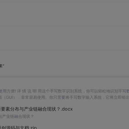
果"
，使用方便! 详 情 说 明 用这个手写数字识别系统，你可以轻松地识别手写
（GUI），非常容易使用。你只需要将手写数字输入系统，它将立即给
、工作还是日常生活，都能为你提供快速和准确的识别服务。它是一个非
素分布与产业链融合现状？.docx
与产业链融合现状？
.0-原创源码与文档.zip