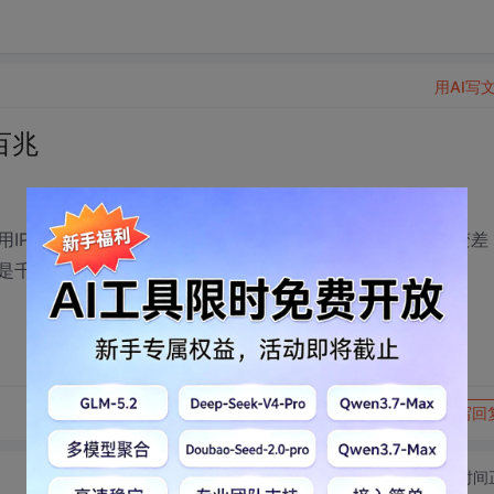
用AI写
百兆
用IP来唯一标识。程序运行过程中，网络的传输性能可能会变差
是千兆还是百兆。请问一下，需要调用什么函数实现 ？
转发到动态
举报
写回
切换为时间