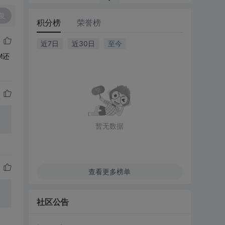
复
积分榜
荣誉榜
近7日
近30日
至今
M还
暂无数据
查看更多榜单
社区公告