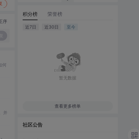
复
积分榜
荣誉榜
正序
近7日
近30日
至今
复
如何
暂无数据
。
查看更多榜单
。并
社区公告