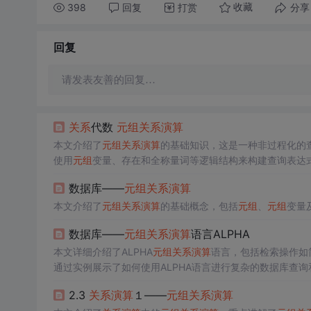
398
回复
打赏
分享
收藏
回复
请发表友善的回复…
关系
代数
元组
关系
演算
本文介绍了
元组
关系
演算
的基础知识，这是一种非过程化的
使用
元组
变量、存在和全称量词等逻辑结构来构建查询表达
数据库——
元组
关系
演算
本文介绍了
元组
关系
演算
的基础概念，包括
元组
、
元组
变量
数据库——
元组
关系
演算
语言ALPHA
本文详细介绍了ALPHA
元组
关系
演算
语言，包括检索操作如
通过实例展示了如何使用ALPHA语言进行复杂的数据库查询
2.3
关系
演算
１——
元组
关系
演算