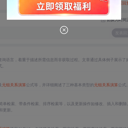
转发到动态
举报
写回
切换为时间
发表回
查询语言，着重于描述所需信息而非获取过程。文章通过具体例子展示了
式。
及
元组
关系
演算
公式等，并详细阐述了三种基本类型的
元组
关系
演算
公式
简单检索、带条件检索、排序检索等，以及更新操作如修改、插入和删除
和更新。