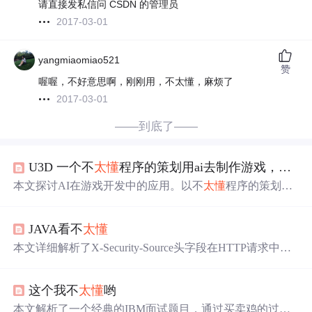
请直接发私信问 CSDN 的管理员
2017-03-01
yangmiaomiao521
赞
喔喔，不好意思啊，刚刚用，不太懂，麻烦了
2017-03-01
——到底了——
U3D 一个不
太
懂
程序的策划用ai去制作游戏，他将会遇到如下问题
本文探讨AI在游戏开发中的应用。以不
太
懂
程序的策划用
AI写游戏为例，指出AI即便无bug也未必能满足需求，需
手动修改。游戏开发分逻辑层和表现层，AI在逻辑层作用
JAVA看不
太
懂
大，但表现层难替代人类。此外，代码超千行后Debug难
度大，且AI生成代码后期维护成本高。
本文详细解析了X-Security-Source头字段在HTTP请求中的
生成方式，通过使用Java和FastJSON库，结合设备信息和
随机nonce创建了一个用于安全验证的字符串。此过程涉及
这个我不
太
懂
哟
到设备标识符的获取、JSON字符串的序列化以及最终的哈
希计算。
本文解析了一个经典的IBM面试题目，通过买卖鸡的过程