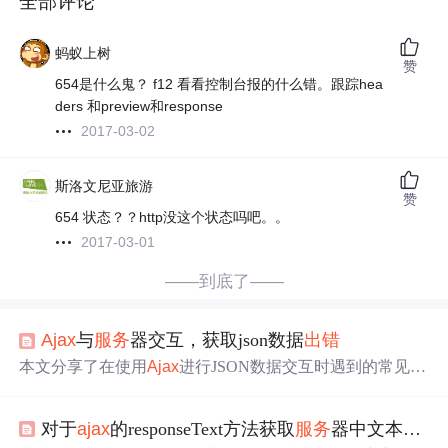
全部评论
蚂蚁上树
赞
654是什么鬼？
f12 看看控制台报的什么错。跟踪hea
ders 和preview和response
2017-03-02
斯洛文尼亚旅游
赞
654 状态？？http没这个状态吗吧。。
2017-03-01
——到底了——
Ajax
与
服务
器交互，获取json数据
出错
本文分享了在使用
Ajax
进行JSON数据交互时遇到的常见错
误，重点纠正了data与dataType的拼写错误，并展示了正确
的代码示例。
对于
ajax
的responseText方法获取
服务
器中文本内容