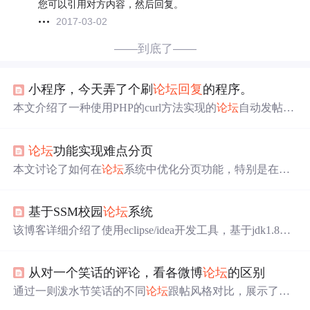
您可以引用对方内容，然后回复。
2017-03-02
——到底了——
小程序，今天弄了个刷
论坛
回复
的程序。
本文介绍了一种使用PHP的curl方法实现的
论坛
自动发帖
（刷楼）程序。该程序通过模拟用户登录来绕过
论坛
的安
全限制，并能够连续地在指定主题下发布
回复
。需要注意
论坛
功能实现难点分页
的是，遇到验证码时此方法将失效。
本文讨论了如何在
论坛
系统中优化分页功能，特别是在单
一表格内集中展示帖子与
回复
的情况下，实现更高效、易
于使用的用户体验。通过重新设计分页逻辑，确保每个页
基于SSM校园
论坛
系统
面既能包含主题帖子又能合理分配
回复
数量，从而解决分
页不均的问题。
该博客详细介绍了使用eclipse/idea开发工具，基于jdk1.8和
mysql数据库构建的
论坛
系统。功能包括用户登录注册、密
码修改、版块管理、帖子及
回复
的创建、点赞、置顶和删
从对一个笑话的评论，看各微博
论坛
的区别
除，以及用户信息提醒。
论坛
设有板块和主题分类，支持
按时间或赞数排序查看帖子，并提供按主题和关键字的搜
通过一则泼水节笑话的不同
论坛
跟帖风格对比，展示了天
索功能。
涯、猫扑、网易等平台网友
回复
的特点，反映出各社区的