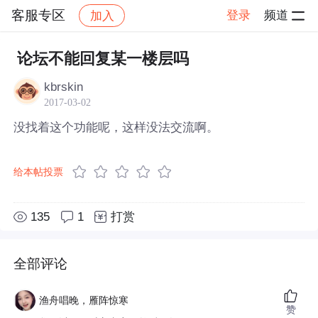
客服专区
登录
频道
加入
帖子详情
社区
客服专区
论坛不能回复某一楼层吗
kbrskin
2017-03-02
没找着这个功能呢，这样没法交流啊。
给本帖投票
135
1
打赏
全部评论
渔舟唱晚，雁阵惊寒
赞