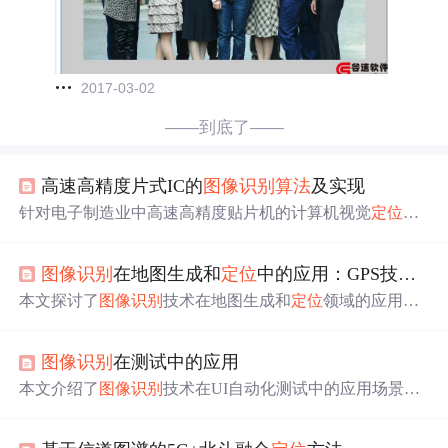
2017-03-02
——到底了——
高速高精度片式IC的
图像识别
算法
及实现
针对电子制造业中高速高精度贴片机的计算机视觉
定位
与
检测
问题
，研究了表面组装半导体器件SMD-IC的
图像识别
算法
。提出识别
算法
框架，详细分析了IC管脚分割与
定位
图像识别
在地图生成和
定位
中的应用：GPS技术和导航系统
、边界分割
定位
边界点、管脚测量等
算法
实现的重点与难
点。
本文探讨了
图像识别
技术在地图生成和
定位
领域的应用，
涉及核心概念、
算法
原理、操作步骤、数学模型以及未来
发展趋势，包括数据量增加、实时性要求、多模态融合和
图像识别
在测试中的应用
隐私保护等
问题
。
本文介绍了
图像识别
技术在UI自动化测试中的应用场景，
如控件
定位
、测试结果验证和性能测试。通过Sikuli脚本，
利用
图像识别
算法
模拟键盘和鼠标事件，实现对屏幕截图