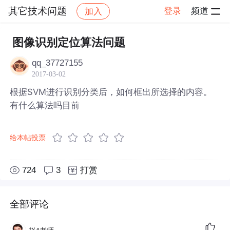
其它技术问题
登录
频道
加入
帖子详情
社区
其它技术问题
图像识别定位算法问题
qq_37727155
2017-03-02
根据SVM进行识别分类后，如何框出所选择的内容。
有什么算法吗目前
给本帖投票
724
3
打赏
全部评论