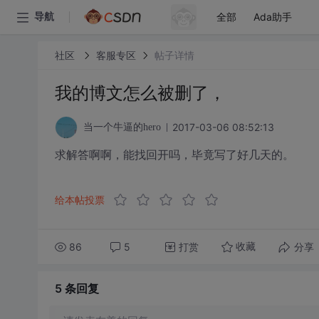
全部
Ada助手
导航
社区
客服专区
帖子详情
我的博文怎么被删了，
2017-03-06 08:52:13
当一个牛逼的hero
求解答啊啊，能找回开吗，毕竟写了好几天的。
给本帖投票
86
5
打赏
分享
收藏
5 条
回复