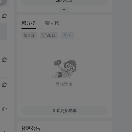
复
积分榜
荣誉榜
近7日
近30日
至今
暂无数据
查看更多榜单
社区公告