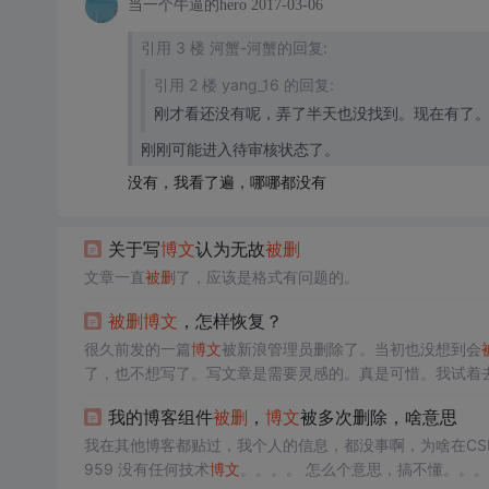
当一个牛逼的hero
2017-03-06
引用 3 楼 河蟹-河蟹的回复:
引用 2 楼 yang_16 的回复:
刚才看还没有呢，弄了半天也没找到。现在有了
刚刚可能进入待审核状态了。
没有，我看了遍，哪哪都没有
关于写
博文
认为无故
被删
文章一直
被删
了，应该是格式有问题的。
被删
博文
，怎样恢复？
很久前发的一篇
博文
被新浪管理员删除了。当初也没想到会
了，也不想写了。写文章是需要灵感的。真是可惜。我试着
何会
被删
。 文章是花费力气写的，删完就算完事了？那也太他妈可恶了吧！能不能给放到一个回收站里，至少别给灰飞烟灭了呀，留它个
我的博客组件
被删
，
博文
被多次删除，啥意思
全尸呀！ 看来，以后写文章需要统
我在其他博客都贴过，我个人的信息，都没事啊，为啥在CS
959 没有任何技术
博文
。。。。 怎么个意思，搞不懂。