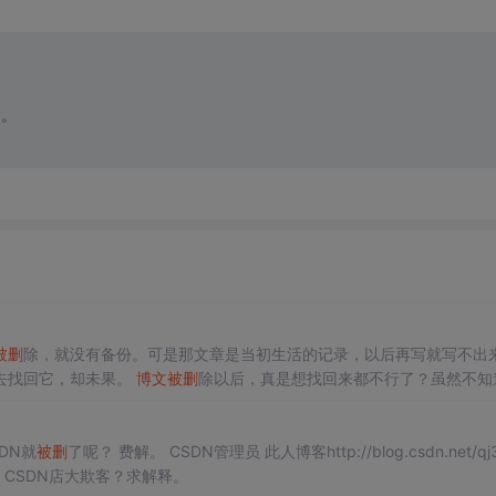
。。
被删
除，就没有备份。可是那文章是当初生活的记录，以后再写就写不出
去找回它，却未果。
博文
被删
除以后，真是想找回来都不行了？虽然不知
DN就
被删
了呢？ 费解。 CSDN管理员 此人博客http://blog.csdn.net/qj3554
。。 CSDN店大欺客？求解释。