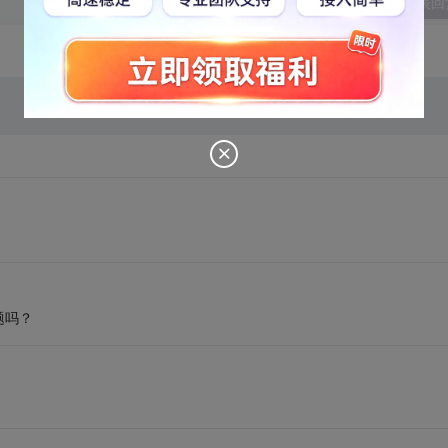
发表回
。
题吗？