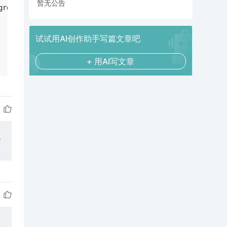
暂无公告
ground-color:#
000
}
试试用AI创作助手写篇文章吧
+ 用AI写文章
下