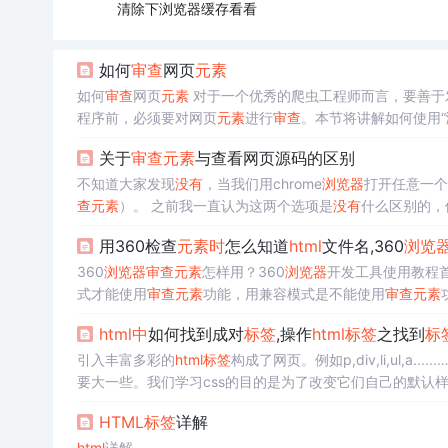
清除下浏览器缓存看看
如何
审查
网页
元素
如何
审查
网页
元素
对于一个优秀的爬虫工程师而言，要善于
程序前，必须要对网页
元素
进行
审查
。本节将讲解如何使用“
能的叫法不同， 谷歌(Chrome)
浏览器
称为“检查”，而 Firef
关于
审查
元素
与查看网页源码的区别
浏览器
。 检查百度首页 下面以检查百度首页为例：首先使用 C
不知道大家发现
没有
，当我们用chrome
浏览器
打开任意一个
查
元素
）。 之前我一直认为这两个选项是
没有
什么区别的，但
TYPE
html
> <
html
lang="en"> <head> <meta cha...
用360检查
元素
时
怎么知道
html
文件名,360
浏览
360
浏览器
审查
元素
怎样用？360
浏览器
开发工具使用教程首
式才能使用
审查
元素
功能，用兼容模式是不能使用
审查
元素
开Tools–Developer Tools；当然，也可使用快捷方式，最为
html
中
如何找到成对
标签
,操作
html
标签
之找到
标
引入丰富多彩的
html
标签
构成了网页。例如p,div,li,ul,a
要大一些。我们学习css的目的是为了改变它们自己的默认样
是什么呢？两个字 “交互“。谁与谁交互？
html
页面与用户进
HTML
标签
详解
html
详解