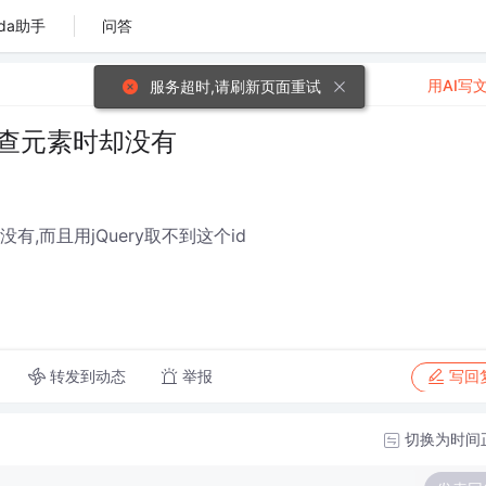
da助手
问答
用AI写
服务超时,请刷新页面重试
审查元素时却没有
有,而且用jQuery取不到这个id
转发到动态
举报
写回
切换为时间