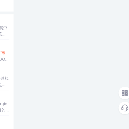
爬虫
该功
谷歌
（
审
极速模
是打
gin
目的