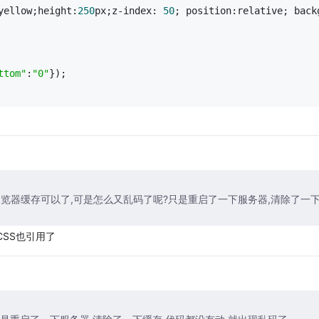
yellow;height:
250
px;z-index: 
50
; position:relative; back
ttom"
:
"0"
});	
] 清除一下浏览器缓存可以了,可是怎么又乱码了呢?只是重启了一下服务器,清除了一
,CSS也引用了