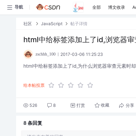
全部
博文收录
A
导航
社区
JavaScript
帖子详情
html中给标签添加上了id,浏览器
2017-03-06 11:25:23
zschhh_100
html中给标签添加上了id,为什么浏览器审查元素时却没
给本帖投票
526
8
打赏
分享
收藏
8 条
回复