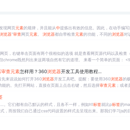
发现网页
元素
的规律，并且能从
中
提炼出有效的信息。因此，在动手编写
浏览器
”
审查
网页
元素
。
浏览器
都自带检查
元素
的功能，不同的
浏览器
对
ox 则称“查看
元素
”，尽管如此，但它们的功却是相同的，本教程推荐使用
hrome
浏览器
打开百度，然后在百度首页的空白处点击鼠标右键
网页，右键单击页面有两个很相似的选项 就是查看网页源代码以及检查
chrome既然列出来这两项自然有它的道理。 来看一个简单的页面： <!DOC
器
审查
元素
怎样用？360
浏览器
开发工具使用教程...
先来说说如何打开360
浏览器
开发工具吧。提醒：要使用360
浏览器
的
功能的。先打开网站，直接在页面上点击右键，然后选择
审查
元素
；或者
简便：打开方式有两种：第一“按F12”，第二：shift+ctrl+i打开后...
签
......……。它们都有自己默认的样式，且各不一样，例如h1
标签
就比p
标签
的mar
式，而按我们自己通过css代码设置的样式去呈现出来。那我们学习js的
行交互。例如：当我们把鼠标移动到某个
标签
上
时
，让他突出...