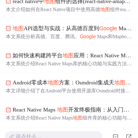
react native中
地图
组件的选择(react-native-amap3d)
本文介绍如何在React Native项目中使用高德
地图
组件react-
native-amap3d，实现
地图
显示、
marker
绘制、多边形及
折
线
等功能，提供代码示例。
地图
API选型与实战：从高德百度到
Google
Mapbox的避坑指南
本文系统分析高德、百度、腾讯、
Google
Maps和Mapbox
等主流
地图
API的核心差异与适用场景，涵盖坐标系转换
（WGS-84/GCJ-02/BD-09）、POI搜索、路径规划、海量标
如何快速构建跨平台
地图
应用：React Native Maps 终极指南 [特殊字符]️
记优化、轨迹动画、自定义图层及跨域安全等关键技术
点，并提供Web前端（Vue）集成实战、错误码排查与稳定
本文系统介绍React Native Maps库的核心功能与实践方法，
性保障方案。
涵盖跨平台
地图
集成、自定义标记、信息弹窗、路线/区域
绘制、热力图可视化、离线
地图
、截图功能及性能优化技
Android零成本
地图
方案：Osmdroid集成天
地图
AP
巧。内容聚焦于iOS和Android双端原生
地图
渲染，支持
Go
ogle
Maps与Apple Maps，适用于外卖配送、旅游导览、物
本文详细介绍了在Android平台使用开源库Osmdroid对接国
流追踪等地理场景，强调API配置、事件处理、状态管理
家天
地图
API实现零成本
地图
功能的完整流程，涵盖API K
与常见问题排查。
ey申请、依赖配置、自定义TileSource实现、MapView集
React Native Maps
地图
开发终极指南：从入门到精通
成、标记与图层叠加等核心开发步骤，并针对白屏、加载
慢、Scoped Storage适配等常见问题提供排查与优化方案，
本文系统介绍React Native Maps
地图
组件库的核心功能与最
适用于个人及小型非商业项目。
佳实践，涵盖安装配置、基础标记与进阶路径绘制、热力
图可视化、标记聚类与视口渲染等性能优化策略，并提供
说点什么…
事件监听、内存泄漏规避及车辆追踪等典型场景解决方