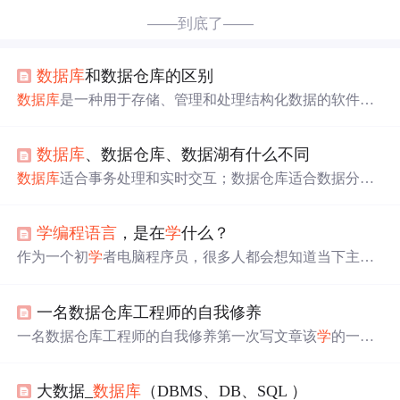
——到底了——
数据库
和数据仓库的区别
数据库
是一种用于存储、管理和处理结构化数据的软件系
统。它的设计目的是支持大规模的数据持久化和高效的数
据检索、插入、更新和删除操作。
数据库
中的数据通常以
数据库
、数据仓库、数据湖有什么不同
表格形式存储，可以通过SQL等查询语言进行访问和操
作。
数据库
通常用于在线事务处理（OLTP）场景，例如管
数据库
适合事务处理和实时交互；数据仓库适合数据分析
理用户账户、订单、库存等业务数据。
和决策支持；数据湖适合探索性分析和大规模数据分析。
在实际应用中，可以根据具体需求选择合适的技术方案，
学
编程语言
，是在
学
什么？
或者将它们结合使用，以实现最佳的数据管理和分析效
果。
数据库
、数据仓库和数据湖各有其独特的优势和适用
作为一个初
学
者电脑程序员，很多人都会想知道当下主流
场景。在实际应用中，企业可以根据具体需求选择合适的
的
编程语言
有哪些，哪些行业和公司都在用它们，因为这
方案，或者将它们结合使用以实现最佳效果。例如，对于
些信息可以帮助你了解想要
学
习的内容，使你更接近最终
需要处理大规模原始数据的场景，可以选择数据湖；对于
一名数据仓库工程师的自我修养
想用代码完成的事情。 今天就和大家介绍 Python、Java、
需要高效分析和决策支持的场景，则可以选择数据仓库；
Ruby/on Rails、C、C++ 和 Swift 语言，探索它们的工作方
一名数据仓库工程师的自我修养第一次写文章该
学
的一些
而对于需要事务处理和实时查询的场景，则可以选择
数据
式以及最常使用的地方。 1. Python Python于1991 年首次发
技术框架（注意，是必须要会啊。至于怎么
学
，之后帖子
库
。
布，是一种专注于后端的语言，大量涉及数据科
学
，它对
会写的。）第一部分：首先是工具类的介绍（划重点，要
于计算大量数据以及从大型图书馆和
数据库
中提取数据非
大数据_
数据库
（DBMS、DB、SQL ）
考的！！！！！！！）第二部分：
编程语言
类第三部分：