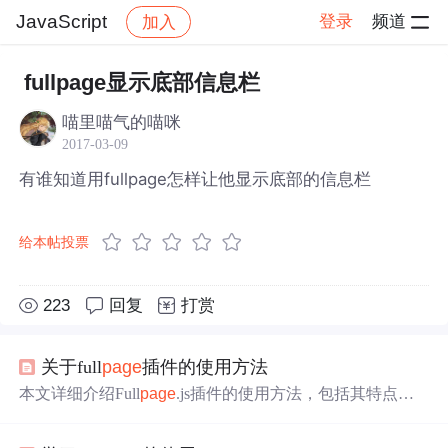
JavaScript
登录
频道
加入
帖子详情
社区
JavaScript
fullpage显示底部信息栏
喵里喵气的喵咪
2017-03-09
有谁知道用fullpage怎样让他显示底部的信息栏
给本帖投票
223
回复
打赏
关于full
page
插件的使用方法
本文详细介绍Full
page
.js插件的使用方法，包括其特点、
配置项、方法及回调函数，帮助开发者快速掌握如何创建
全屏网站。Full
page
.js基于jQuery，支持鼠标滚动、触摸事