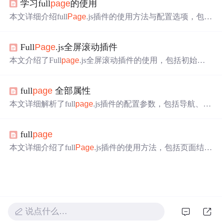
学习full
page
的使用
件、css3动画等，适用于桌面和移动设备。
本文详细介绍full
Page
.js插件的使用方法与配置选项，包括
支持的特性如鼠标滚动、键盘导航、触摸事件、CSS3动画
及窗口缩放自动调整等。文章还深入探讨了插件的配置
Full
Page
.js全屏滚动插件
项，如导航、锚链接、滚动速度、动画方式、循环滚动等
功能，并提供了代码示例。
本文介绍了Full
page
.js全屏滚动插件的使用，包括初始化
参数、选项、方法函数和回调方法函数。参数如sectionsCol
or允许设置背景色，controlArrows控制幻灯片箭头，回调函
full
page
全部属性
数如afterLoad在滚动到某一section后触发。此外，文章还提
到了如何实现图片懒加载和幻灯片的滚动控制。
本文详细解析了full
page
.js插件的配置参数，包括导航、翻
页、设计、事件等方面，帮助开发者掌握如何使用此插件
创建全屏滚动网页。
full
page
本文详细介绍了full
Page
.js插件的使用方法，包括页面结构
设置、API配置选项、方法调用及回调函数应用，帮助读
者掌握如何创建平滑的全屏滚动效果。
说点什么…