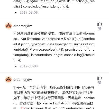
data); } }); $(document).on('ajaxIsOk', function(e, res
ults) { console.log(results.length); });
2017-03-09
dreamerjdw
赞
不好意思没看清楼主的需求。 修改方法可以使用promi
se， var listcount; var promise = $.ajax({ url:"json/hot
ellist.json", type:"get", dataType:"json", success:funct
ion(data){ Promise.resolve(); } }); promise.done(func
tion(data){ listcount=data.length; console.log(listcoun
t); });
2017-03-09
dreamerjdw
赞
$.ajax是一个异步请求，所以在控制台打印的语句要写
在回调函数内才能正确获得值。 源代码实际执行顺序
如下，第②步中还未执行回调函数，因此输出undefine
d。 修改方法：把console.log(listcount)写在回调函数
中。
①
var listcount; $.ajax({ url:"json/hotellist.json", t