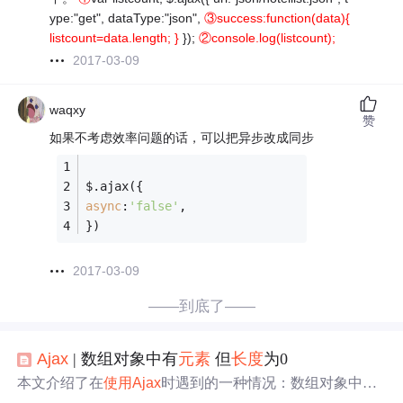
ype:"get", dataType:"json",
③success:function(data){
listcount=data.length; }
});
②console.log(listcount);
2017-03-09
waqxy
赞
如果不考虑效率问题的话，可以把异步改成同步
$.ajax({
async
:
'false'
,
})
2017-03-09
——到底了——
Ajax
| 数组对象中有
元素
但
长度
为0
本文介绍了在
使用
Ajax
时遇到的一种情况：数组对象中实
际有
元素
，但其
长度
却显示为0。分析原因是由于异步操