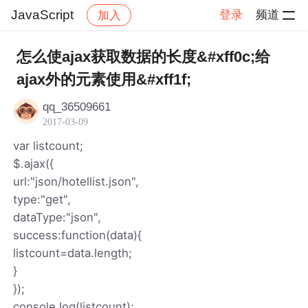
JavaScript
登录
频道
加入
帖子详情
社区
JavaScript
怎么使ajax获取数据的长度&#xff0c;给
ajax外的元素使用&#xff1f;
qq_36509661
2017-03-09
var listcount;
$.ajax({
url:"json/hotellist.json",
type:"get",
dataType:"json",
success:function(data){
listcount=data.length;
}
});
console.log(listcount);