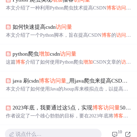
本文介绍了一种利用Python爬虫技术提高CSDN
博客
访问量
的方法，通过模拟
浏览
器行为和使用代理IP来防反爬，实
现了自动化访问并
增加
了
博客
的曝光率。
如何快速提高csdn
访问量
本文介绍了一个Python脚本，旨在提高CSDN
博客
的
访问量
。作者通过设置User-Agent和模拟
浏览
器行为，访问指定
的
博客
URL，以
增加
页面
浏览
次数。用户可以自定义访问
python爬虫
增加
csdn
访问量
次数来调整脚本的行为。
这篇
博客
介绍了如何使用Python爬虫
增加
CSDN文章的
访问
量
。首先，提供了Chrome
浏览
器驱动的下载链接，并强调
了解压后应将其放置在Python环境中以便使用。接着，讨
java 刷csdn
博客
访问量
_用java爬虫来提高CSDN
博
论了如何寻找Python环境的具体路径。
本文介绍了如何使用Java的Jsoup库来模拟点击，以提高CS
DN
博客
的
访问量
。作者提醒这种方法并不正确，演示了一
个简单的爬虫程序，通过循环访问指定
博客
页面来
增加
浏
2023年底，我要通过这5点，实现
博客
访问量
500W
览
量。程序
会
避开广告链接，并设置定时任务以避免过于
频繁的访问。
作者设定了一个雄心勃勃的目标，要在2023年底将
博客
访
问量
提升至500W。为了实现这一目标，他计划通过提高文
章质量、影响身边人、学习前端技术（ajax、DOM）和nod
10
说点什么…
e爬虫技术来
增加
访问量
。他还尝试使用多个
浏览
器和模拟