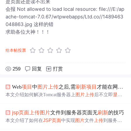
是页面还是读不出来
会报 Not allowed to load local resource: file:///E:/ap
ache-tomcat-7.0.67/wtpwebapps/Ltd.co//1489463
048863.jpg 这样的错
求助各位大神！！！
给本帖投票
259
回复
打赏
Web
项目
中
图片
上传
之后,需
刷新
项目
才能在网页上看到
本文介绍如何解决Tomcat服务器上
图片
上传
后不立即
显示
的问题，通过在server.xml中设置虚拟路径，确保
图片
在不
刷新
项目
的情况下也能正常访问。同时，文章详细解释了
jsp页面
上传
图片
文件到服务器页面无
刷新
的技巧
在
项目
外部存储
图片
的正确配置方法，以及在JSP文件中正
确引用
图片
的路径。
本文介绍了如何在
JSP页面
中实现
图片
文件
上传
到服务
器，过程中页面无
刷新
，通过分析test.html页面源码、strut