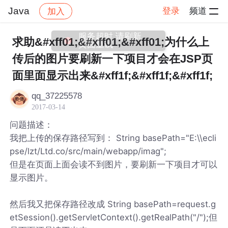
Java
登录
频道
加入
帖子详情
社区
Java
服务超时,请刷新
求助&#xff01;&#xff01;&#xff01;为什么上
页面重试
传后的图片要刷新一下项目才会在JSP页
面里面显示出来&#xff1f;&#xff1f;&#xff1f;
qq_37225578
2017-03-14
问题描述：
我把上传的保存路径写到： String basePath="E:\\ecli
pse/lzt/Ltd.co/src/main/webapp/imag";
但是在页面上面会读不到图片，要刷新一下项目才可以
显示图片。
然后我又把保存路径改成 String basePath=request.g
etSession().getServletContext().getRealPath("/");但