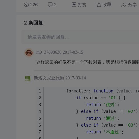
226
2
打赏
分享
收藏
2 条
回复
请发表友善的回复…
m0_37898636
2017-03-15
这样返回的好像不是一个下拉列表，我是想把值返回
斯洛文尼亚旅游
2017-03-14
        formatter: 
function
 (
value, r
if
 (value == 
'01'
) {
return
'优秀'
;
            } 
else
if
 (value == 
'02'
)
return
'通过'
;
            } 
else
if
 (value == 
'03'
)
return
'不通过'
;
            }