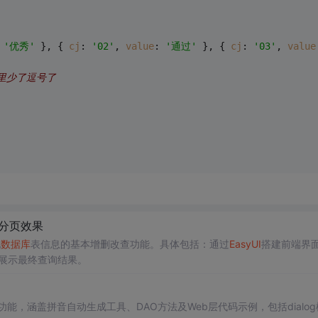
 
'优秀'
 }, { 
cj
: 
'02'
, 
value
: 
'通过'
 }, { 
cj
: 
'03'
, 
value
这里少了逗号了
d 分页效果
现
数据库
表信息的基本增删改查功能。具体包括：通过
EasyUI
搭建前端界
以及展示最终查询结果。
改功能，涵盖拼音自动生成工具、DAO方法及Web层代码示例，包括dialo