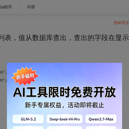
da助手
问答
用AI写
下拉列表，值从数据库查出，查出的字段在显示
nter',align:'center'">阶段</th>
r',align:'center',