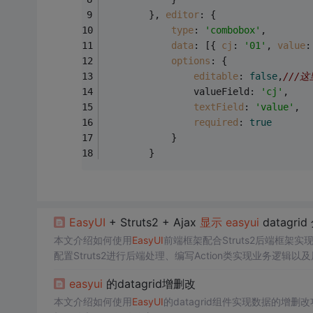
        }, 
editor
: {
type
: 
'combobox'
,
data
: [{ 
cj
: 
'01'
, 
value
:
options
: {
editable
: 
false
,
///
                valueField: 
'cj'
,
textField
: 
'value'
,
required
: 
true
            }
        }
EasyUI
+ Struts2 + Ajax
显示
easyui
datagri
本文介绍如何使用
EasyUI
前端框架配合Struts2后端框架实
配置Struts2进行后端处理、编写Action类实现业务逻辑
easyui
的datagrid增删改
本文介绍如何使用
EasyUI
的datagrid组件实现数据的增删