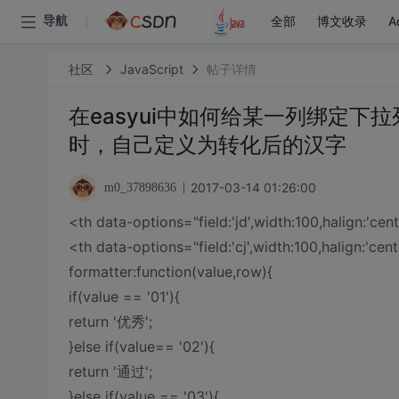
全部
博文收录
A
导航
社区
JavaScript
帖子详情
在easyui中如何给某一列绑定
时，自己定义为转化后的汉字
2017-03-14 01:26:00
m0_37898636
<th data-options="field:'jd',width:100,halign:'ce
<th data-options="field:'cj',width:100,halign:'cente
formatter:function(value,row){
if(value == '01'){
return '优秀';
}else if(value== '02'){
return '通过';
}else if(value == '03'){