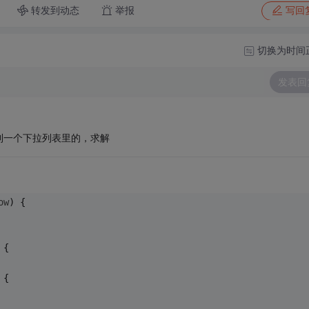
转发到动态
举报
写回
切换为时间
发表回
到一个下拉列表里的，求解
ow
) 
{
 {
 {