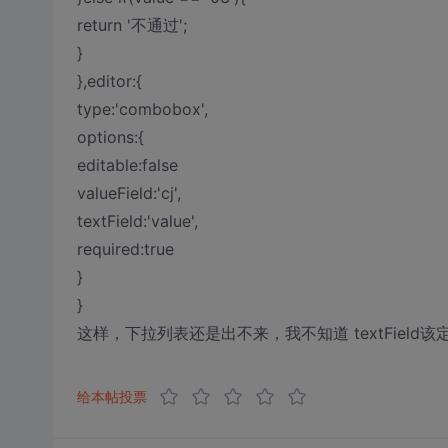
return '不通过';
}
},editor:{
type:'combobox',
options:{
editable:false
valueField:'cj',
textField:'value',
required:true
}
}
这样，下拉列表还是出不来，我不知道 textField
给本帖投票