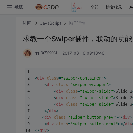
全部
博文收录
A
导航
社区
JavaScript
帖子详情
求教一个Swiper插件，联动的功能
2017-03-16 09:13:46
qq_36509661
<
div
class
=
"swiper-container"
>
<
div
class
=
"swiper-wrapper"
>
<
div
class
=
"swiper-slide"
>
Slide 1
<
div
class
=
"swiper-slide"
>
Slide 2
<
div
class
=
"swiper-slide"
>
Slide 3
</
div
>
<
div
class
=
"swiper-button-prev"
>
</
div
>
<
div
class
=
"swiper-button-next"
>
</
div
</
div
>