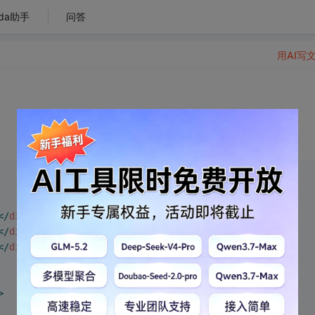
da助手
问答
用AI写
</
div
>
</
div
>
</
div
>
>