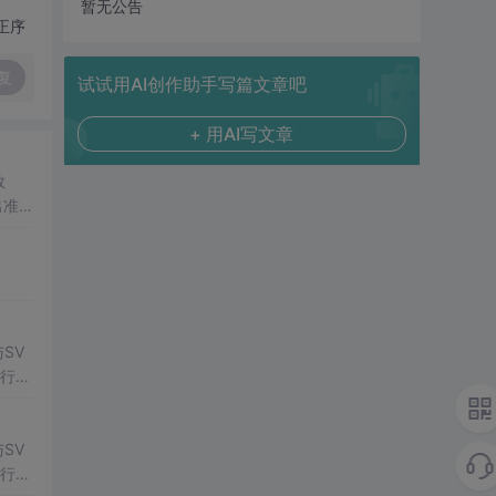
暂无公告
正序
复
试试用AI创作助手写篇文章吧
+ 用AI写文章
数
出准确
常方
SV
行np
项目
SV
行np