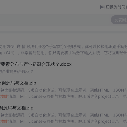
切换为时间
发表回
，使用方便! 详 情 说 明 用这个手写数字识别系统，你可以轻松地识别手写
面（GUI），非常容易使用。你只需要将手写数字输入系统，它将立即给
、工作还是日常生活，都能为你提供快速和准确的识别服务。它是
一个
非
素分布与产业链融合现状？.docx
与产业链融合现状？
.0-原创源码与文档.zip
包含完整源码、3项自动化测试、可复现合成示例、离线HTML、JSON与
、
功能
清单、MIT License及原创与授权声明。解压后进入project目录，执
告，也可通过本地静态服务器打开网页。运行时零第三方依赖，不包含热点产品或开源
.0-原创源码与文档.zip
。适合前端开发、AI应用工程、测试审计和课程实践。
包含完整源码、3项自动化测试、可复现合成示例、离线HTML、JSON与
、
功能
清单、MIT License及原创与授权声明。解压后进入project目录，执