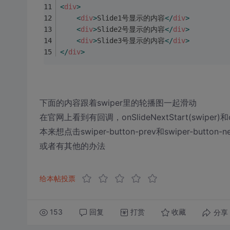
<
div
>
<
div
>
Slide1号显示的内容
</
div
>
<
div
>
Slide2号显示的内容
</
div
>
<
div
>
Slide3号显示的内容
</
div
>
</
div
>
下面的内容跟着swiper里的轮播图一起滑动
在官网上看到有回调，onSlideNextStart(swiper)和onSl
本来想点击swiper-button-prev和swiper-butt
或者有其他的办法
给本帖投票
153
回复
打赏
分享
收藏