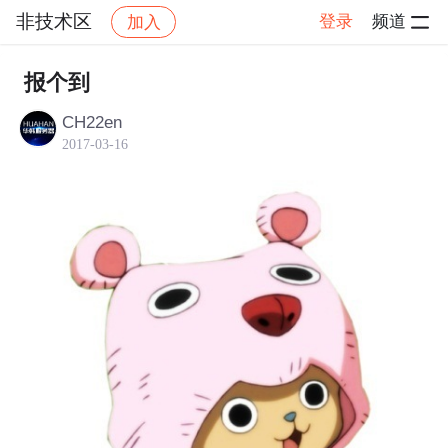
非技术区
登录
频道
加入
帖子详情
社区
非技术区
报个到
CH22en
2017-03-16