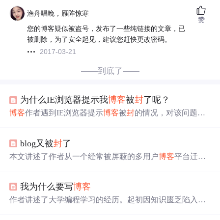
渔舟唱晚，雁阵惊寒
赞
您的博客疑似被盗号，发布了一些纯链接的文章，已
被删除，为了安全起见，建议您赶快更改密码。
2017-03-21
——到底了——
为什么IE浏览器提示我
博客
被
封
了呢？
博客
作者遇到IE浏览器提示
博客
被
封
的情况，对该问题表
示疑惑，寻求问题原因。
blog又被
封
了
本文讲述了作者从一个经常被屏蔽的多用户
博客
平台迁移
到CSDN的过程。由于原文内容较少且未提及具体的技术
细节，摘要主要概括了迁移的原因及新的驻足地。
我为什么要写
博客
作者讲述了大学编程学习的经历。起初因知识匮乏陷入恶
性循环，搜索技术问题时受广告干扰，接触到存在抄袭现