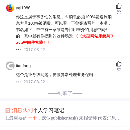
yql1986
赞
你这是属于事务性的消息，即消息必须100%发送到消
息方且100%被消费。可以看一下曾宪杰写的一本书，
书名如下。书中有一章节是专门用来介绍消息中间件
的，其中就有你提到的这种场景
《《
大型网站系统与J
ava中间件实践
》》
2017-03-22
tianfang
赞
这个是业务级问题，要做异常处理业务逻辑
2017-03-22
——到底了——
消息队列
个人学习笔记
1.最重要的
一个
，默认publisher(task) 未报错即代表消息已
经推送到了
消息队列
中，但是实际上神秘小故障有可能导