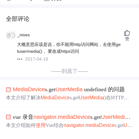
全部评论
_nives
赞
大概意思应该是说，你不能用http访问网站，去使用ge
tusermedia()， 要改成https访问
2017-04-18
——到底了——
Media
Device
s.get
User
Media
undefined 的问题
本文介绍了解决
Media
Device
s.get
User
Media
()在HTTP环
境下返回undefined的问题。通常此API仅适用于localhost、
HTTPS域及本地文件。文章提供了两种解决方案：一是通
vue 录音
navigator
.
media
Device
s.get
User
Media
简
过特定参数启动Chrome；二是启用Chrome的Insecureorigins
treatedassecure标志。
本文介绍如何
使用
Vue结合
navigator
.
media
Device
s.get
Use
r
Media
实现录音功能。通过监听'dataavailable'事件，将录制
的音频展示在audio标签中，并提供开始和结束录音按钮。