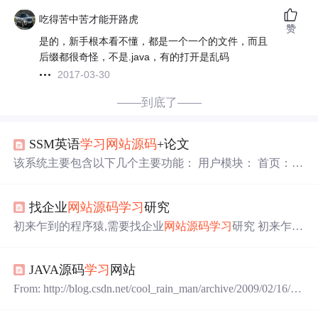
吃得苦中苦才能开路虎
赞
是的，新手根本看不懂，都是一个一个的文件，而且
后缀都很奇怪，不是.java，有的打开是乱码
2017-03-30
——到底了——
SSM英语
学习
网站源码
+论文
该系统主要包含以下几个主要功能： 用户模块： 首页：提
供网站的入口和导航。 公告：发布最新消息和通知。
学习
资讯：提供英语
学习
的相关信息和资源。 课程信息：展示
找企业
网站源码
学习
研究
各类英语课程及其详细信息。 教师信息：介绍教学团队成
员及他们的专业背景。 我的
学习
记录和个人资料管理。 管
初来乍到的程序猿,需要找企业
网站源码
学习
研究 初来乍到
理员模块： 后台首页：进入后台管理系统。 轮播图管理：
的程序猿,对于程序的设计写法都只是初出茅庐，都会写，
管理网站轮播图的内容和显示顺序。 公告管理：发布和管
但不知道如何下手，那就需要找企业
网站源码
学习
研究。
理各种公告。 资源管理：管理和维护
学习
资源库。 商城管
JAVA源码
学习
网站
可是从哪找源码来进行
学习
这可难坏了不少人。 职业学院
理：管理在线商城的商品、订单等。 系统用户管理：管理
高等院校技校网站模板(自适应带手机端) 全球足球篮球体
From: http://blog.csdn.net/cool_rain_man/archive/2009/02/16/38
网站用户的注册、登录、权限设置等
育新闻网站响应式模板(自适应手机端)带数据 国际高端家
95210.aspx JAVA源码
学习
网站 1. java2s http://www.java2s.
居装修定制类响应式网站模板(自适应手机端) 艺术家居设