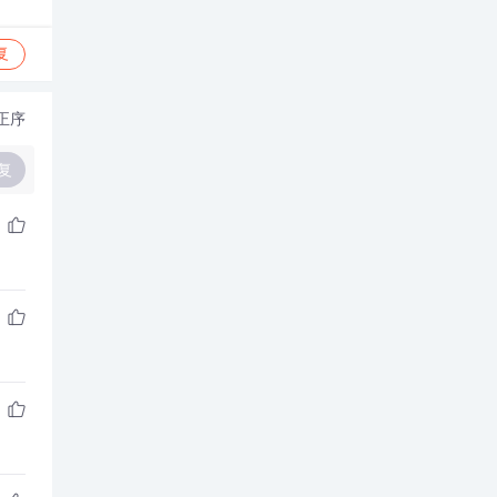
复
正序
复