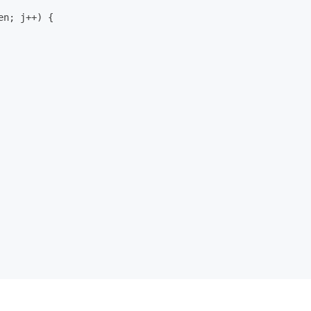
en; j++) {