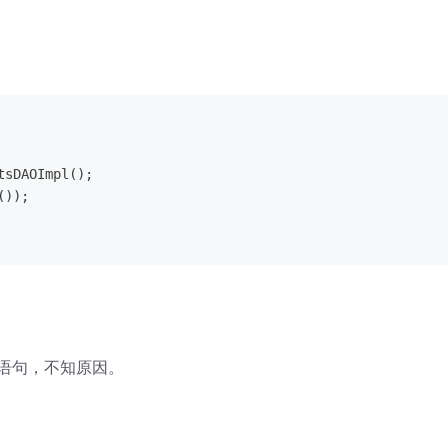
tsDAOImpl();
());
h 语句，不知原因。