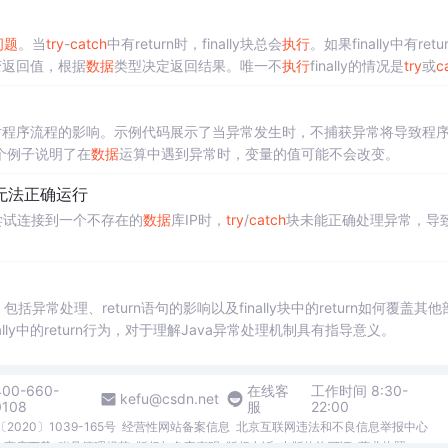
问题
。当
try
-
cat
ch
中有return时，finally块总会
执行
。如果finally中有retu
y改变返回值，根据
数据
类型决定返回结果。唯一不
执行
finally的情况是
try
或
c
对程序流程的影响。示例代码展示了当异常发生时，不捕获异常将导致程
个例子说明了在
数据
运算中遇到异常时，变量的值可能不会改变。
pt无法正确运行
尝试连接到一个不存在的
数据
库IP时，
try
/
cat
ch
块未能正确处理异常，导
包括异常处理、return语句的影响以及finally块中的return如何覆盖其他
nally中的return行为，对于理解Java异常处理机制具有指导意义。
400-660-
在线客
工作时间 8:30-
kefu@csdn.net
0108
服
22:00
2020〕1039-165号
经营性网站备案信息
北京互联网违法和不良信息举报中心
me商店下载
账号管理规范
版权与免责声明
版权申诉
出版物许可证
营业执照