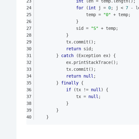
int
 len = temp.length();
for
 (
int
 j = 
0
; j < 
7
 - l
					temp = 
"0"
 + temp;
				}
				sid = 
"S"
 + temp;
			}
			tx.commit();
return
 sid;
		} 
catch
 (Exception ex) {
			ex.printStackTrace();
			tx.commit();
return
null
;
		} 
finally
 {
if
 (tx != 
null
) {
				tx = 
null
;
			}
		}
	}