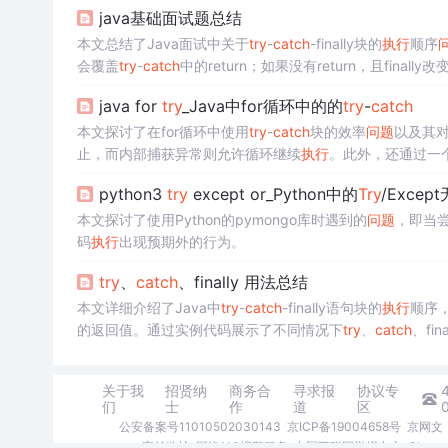
java基础面试题总结
本文总结了Java面试中关于
try
-
cat
ch
-finally块的
执行
顺序
会覆盖
try
-
cat
ch
中的return；如果没有return，且finall
中调用System.exit()等退出虚拟机的方法。
java for
try
_Java中for循环中的的
try
-
cat
ch
本文探讨了在for循环中使用
try
-
cat
ch
块的效率
问题
以及其
止，而内部捕获异常则允许循环继续
执行
。此外，还通过一
python3
try
except or_Python中的
Try
/Exce
本文探讨了使用Python的pymongo库时遇到的
问题
，即当
码
执行
出现预期外的行为。
try
、
cat
ch
、finally 用法总结
本文详细介绍了Java中
try
-
cat
ch
-finally语句块的
执行
顺序，
的返回值。通过实例代码展示了不同情况下
try
、
cat
ch
、fi
关于我
招贤纳
商务合
寻求报
协议专
们
士
作
道
区
公安备案号11010502030143
京ICP备19004658号
京网文〔
家长监护
网络110报警服务
中国互联网举报中心
Chro