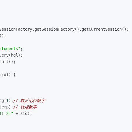
teSessionFactory.getSessionFactory().getCurrentSession();
();
students"
;
Query(hql);
esult();
sid)) {
ng(
1
);
// 取后七位数字
temp);
// 转成数字
!!!2="
 + sid);