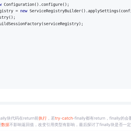
w
 Configuration().configure();
egistry = 
new
 ServiceRegistryBuilder().applySettings(conf
istry();
.buildSessionFactory(serviceRegistry);
ally块代码在return前
执行
，若
try
-
cat
ch
-finally都有return，finally的
型
数据
不影响返回值，改变引用类型有影响，最后探讨了finally块是否一定