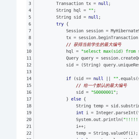
		Transaction tx = 
null
;
		String hql = 
""
;
		String sid = 
null
;
try
 {
			Session session = MyHiberna
			tx = session.beginTransaction
// 获得当前学生的最大编号
			hql = 
"selesct max(sid) from 
			Query query = session.create
			sid = (String) query.uniqueR
if
 (sid == 
null
 || 
""
.equals(
// 给一个默认的最大编号
				sid = 
"S0000001"
;
			} 
else
 {
				String temp = sid.substri
int
 i = Integer.parseInt(
				System.out.println(
"!!!!!
				i++;
				temp = String.valueOf(i);