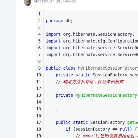
StopFoolish
2017-03-25
package
 db;
import
 org.hibernate.SessionFactory;
import
 org.hibernate.cfg.Configuratio
import
 org.hibernate.service.ServiceR
import
 org.hibernate.service.ServiceR
public
class
MyHibernateSessionFactor
private
static
 SessionFactory ses
// 构造方法私有化，保证单例模式
private
MyHibernateSessionFactory
	}
public
static
 SessionFactory 
getS
if
 (sessionFactory == 
null
) {
// ==null,证明没有初始化