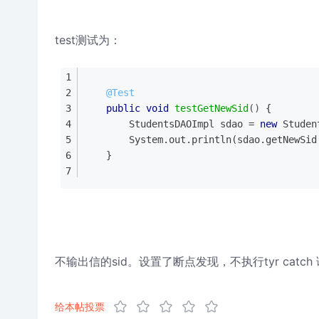
test测试为：
@Test
public
void
testGetNewSid
()
{
		StudentsDAOImpl sdao = 
new
 Studen
		System.out.println(sdao.getNewSid
	}
不输出信的sid。设置了断点发现，不执行tyr catc
给本帖投票