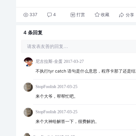
337
4
打赏
分享
收藏
4 条
回复
请发表友善的回复…
尼古拉斯-全蛋
2017-03-27
不执行tyr catch 语句是什么意思，程序卡那了还是
StopFoolish
2017-03-25
来个大爷，帮帮忙吧。
StopFoolish
2017-03-25
来个大神给解答一下，很费解的。