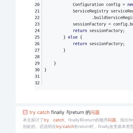
			Configuration config = 
ne
			ServiceRegistry serviceR
					.buildServiceReg
			sessionFactory = config
return
 sessionFactory;
		} 
else
 {
return
 sessionFactory;
		}
	}
}
try
cat
ch
finally 与return 的
问题
本文探讨了
try
、
cat
ch
、finally和return的顺序
问题
。指出fin
别处的。还说明在
try
/
cat
ch
有return时，finally改变基本类
。