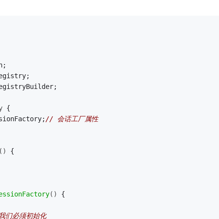
n;
egistry;
egistryBuilder;
y
{
sionFactory;
// 会话工厂属性
()
{
essionFactory
()
{
过.我们必须初始化