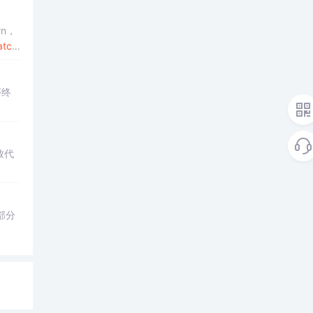
rn，
at
ch
序终
致代
部分