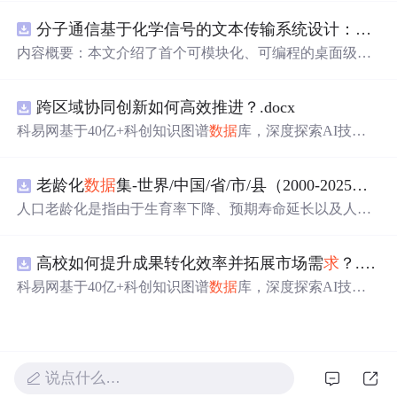
分子通信基于化学信号的文本传输系统设计：桌面式实验平台实现与非线性特性分析
内容概要：本文介绍了首个可模块化、可编程的桌面级分
子通信平台，能够通过化学信号传输文本消息。该系统利
用酒精作为化学载体，结合Arduino微控制器、传感器和风
跨区域协同创新如何高效推进？.docx
扇控制气流，实现了基于化学扩散与流动辅助的通信机
制。研究展示了系统的非线性特性，验证了即使在非理想
科易网基于40亿+科创知识图谱
数据
库，深度探索AI技术
条件下仍可实现可靠通信，并评估了不同风扇类型和流速
在技术转移、成果转化、技术经纪、知识产权、产业创
对信号传播的影响，为未来宏观与微观尺度的分子通信实
新、科技招商等垂直领域的多样化应用场景，研究科技创
验提供了低成本、易复现的硬件平台。; 适合人群：具备电
老龄化
数据
集-世界/中国/省/市/县（2000-2025年）
新领域的AI+数智化解决方案，推动科技创新与产业创新
子工程、通信系统或交叉学科背景，从事纳米技术、生物
智能化发展。
人口老龄化是指由于生育率下降、预期寿命延长以及人口
通信或新型通信系统研究的科研人员及研究生。; 使用场景
年龄结构变化等因素，导致人口总体年龄结构向高年龄阶
及目标：①用于教学演示和科研实验中展示分子通信的基
段演变，表现为老年人口数量增加及其占总人口比重不断
本原理；②作为测试平台研究非线性信道建模、环境干
高校如何提升成果转化效率并拓展市场需
求
？.docx
提高的长期过程 从统计衡量标准看，国际上通常采用60岁
扰、流量调控对通信性能的影响；③推动面向管道、地
及以上人口占比或65岁及以上人口占比衡量人口老龄化程
科易网基于40亿+科创知识图谱
数据
库，深度探索AI技术
下、水下或体内等电磁不可行场景的替代通信技术发展。;
度。其中，65岁及以上人口占总人口比例达到7%，通常认
在技术转移、成果转化、技术经纪、知识产权、产业创
阅读建议：此资源强调理论与实践结合，建议读者关注其
为进入老龄化社会；达到14%，进入深度老龄化；超过2
新、科技招商等垂直领域的多样化应用场景，研究科技创
实验设计细节（如调制方式、协议设计、检测算法），并
0%，进入超老龄化社会。老年人口比重是衡量区域人口老
新领域的AI+数智化解决方案，推动科技创新与产业创新
结合附带视频资料进行复现实验，以深入理解分子通信系
龄化水平最核心、最常用的指标 学术研究中，老龄化
数据
智能化发展。
统的实际挑战与优化方向。
已成为研究人口结构变化与经济发展关系的重要基础
数据
说点什么…
资源。系统整理了世界、中国、省份、地级市、区县等层