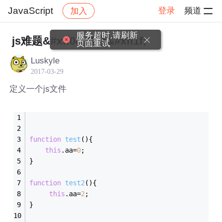
JavaScript
登录
频道
加入
帖子详情
社区
JavaScript
服务超时,请刷新
js难题&#xff0c;谁会&#xff1f;
页面重试
Luskyle
2017-03-29
定义一个js文件
function
test
(
)
{
this
.aa=
0
;
}
function
test2
(
)
{
this
.aa=
2
;
}