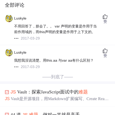
全部评论
Luskyle
赞
不用回答了，朕会了。。 var 声明的变量是作用于当
前作用域的，而this声明的变量是作用于上下文的。
2017-03-29
Luskyle
赞
我想我没说清楚。用this.aa 与var aa有什么区别？
2017-03-29
——到底了——
JS
Vault：探索JavaScript面试中的
难题
JS
Vault是开源项目，用Markdown扩展编写、Create React
App启动，部署用Netlify CD。核心功能是展示
JS
面试
难题
，涵盖各种特性与陷阱，助面试者准备、开发者学习。近
44 道
JS
难题
，做对一半就是高手
期更新包括新增问题、分类整理、界面优化和代码维护。