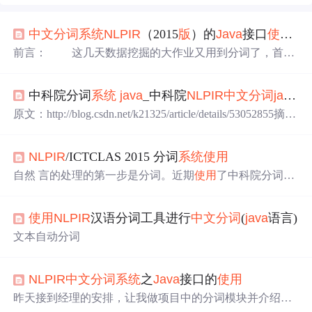
中文分词
系统
NLPIR
（2015
版
）的
Java
接口
使用
学
前言： 这几天数据挖掘的大作业又用到分词了，首先
想到的肯定是中科院的分词
系统
NLPIR
，但是之前用的事2
013
版
的，2015
版
的有了新的变化。增加了函数和效率自是
中科院分词
系统
java
_中科院
NLPIR
中文分词
java
版
不必说，由于我是用的
java
，所以必须
使用
NLPIR
的
java
接口，
NLPIR
提供了一个jna的jar包，其实确切来说是打包
原文：http://blog.csdn.net/k21325/article/details/53052855摘
成了一个bundle，可见
NLPIR
非常有雄心，以后也必定有
要：为解决中文搜索的问题，最开始
使用
PHP
版
开源的SC
更多的功能bundle。此外，新
版
的
WS，但是处理人名和地名时，会出现截断人名地名出现错
NLPIR
/ICTCLAS 2015 分词
系统
使用
误。开始
使用
NLPIR
分词，在分词准确性上效果要比SCW
S好。本文介绍如何在windows
系统
下编译
Java
，生成可以
自然 言的处理的第一步是分词。近期
使用
了中科院分词
系
执行的jar文件。
NLPIR
的下载地址：GitHub的地址：两...
统
NLPIR
/ICTCLAS 2016。在2014
版
本以及之前称为ICTC
LAS，之后的
版
本都更名为
NLPIR
。 新
版
简介如下：
使用
NLPIR
汉语分词工具进行
中文分词
(
java
语言)
词法分析是自然语言处理的基础与关键。 张华平博士
在多年研究工作积累的基础上， 研制出了
NLPIR
分词
系
文本自动分词
统
， 主要功能包括
中文分词
； 英文分词； 词性标注； 命
名实体识别；
NLPIR
中文分词
系统
之
Java
接口的
使用
昨天接到经理的安排，让我做项目中的分词模块并介绍说