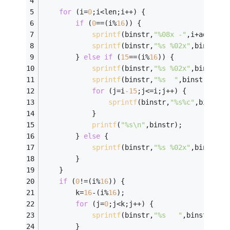
for
 (i=
0
;i<len;i++) {
if
 (
0
==(i%
16
)) {
sprintf
(binstr,
"%08x -"
,i+addr);
sprintf
(binstr,
"%s %02x"
,binstr,(
        } 
else
if
 (
15
==(i%
16
)) {
sprintf
(binstr,
"%s %02x"
,binstr,(
sprintf
(binstr,
"%s  "
,binstr);
for
 (j=i
-15
;j<=i;j++) {
sprintf
(binstr,
"%s%c"
,binstr,
            }
printf
(
"%s\n"
,binstr);
        } 
else
 {
sprintf
(binstr,
"%s %02x"
,binstr,(
        }
    }
if
 (
0
!=(i%
16
)) {
        k=
16
-(i%
16
);
for
 (j=
0
;j<k;j++) {
sprintf
(binstr,
"%s   "
,binstr);
        }