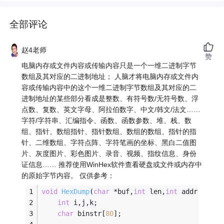
全部评论
赵4老师
赞
电脑内存或文件内容或传输内容只是一个一维二进制字节
数组及其对应的二进制地址； 人脑才将电脑内存或文件内
容或传输内容中的这个一维二进制字节数组及其对应的二
进制地址的某些部分看成是整数、有符号数/无符号数、浮
点数、复数、英文字母、阿拉伯数字、中文/韩文/法文……
字符/字符串、汇编指令、函数、函数参数、堆、栈、数
组、指针、数组指针、指针数组、数组的数组、指针的指
针、二维数组、字符点阵、字符笔画的坐标、黑白二值图
片、灰度图片、彩色图片、录音、视频、指纹信息、身份
证信息…… 推荐使用WinHex软件查看硬盘或文件或内存中
的原始字节内容。 仅供参考：
void
HexDump
(
char
 *buf,
int
 len,
int
 addr)
{
int
 i,j,k;
char
 binstr[
80
];