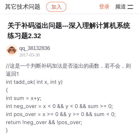
其它技术问题
登录
频道
加入
帖子详情
社区
其它技术问题
关于补码溢出问题---深入理解计算机系统
练习题2.32
qq_38132836
2017-03-30
//这是一个判断补码加法是否溢出的函数，若不会，则
返回1
int tadd_ok( int x, int y)
{
int sum = x+y;
int neg_over = x < 0 && y < 0 && sum >= 0;
int pos_over = x >= 0 && y >= 0 && sum < 0;
return !neg_over && !pos_over;
}