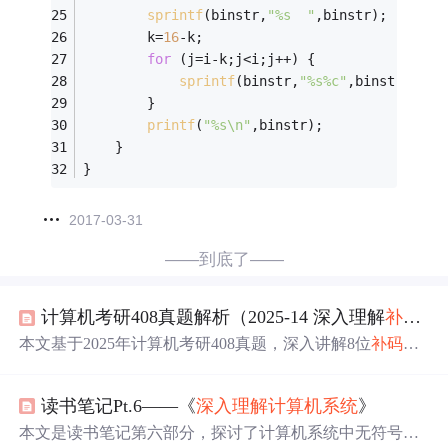
sprintf
(binstr,
"%s  "
,binstr);
        k=
16
-k;
for
 (j=i-k;j<i;j++) {
sprintf
(binstr,
"%s%c"
,binstr,(
'!'
        }
printf
(
"%s\n"
,binstr);
    }
}
2017-03-31
——到底了——
计算机考研408真题解析（2025-14 深入理解
补码
减
本文基于2025年计算机考研408真题，深入讲解8位
补码
减
法运算及
溢出
检测机制。通过二进制转换、(-y)
补码
计算、
加法实现和OF标志判断，结合C语言模拟，系统阐述
补码
读书笔记Pt.6——《
深入理解计算机系统
》
运算原理及其在ALU设计、编译器优化和嵌入式系统中的
应用。
本文是读书笔记第六部分，探讨了计算机系统中无符号运