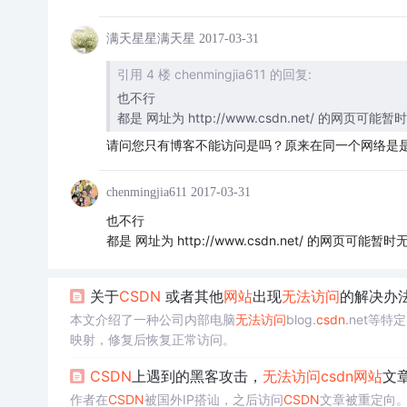
满天星星满天星
2017-03-31
引用 4 楼 chenmingjia611 的回复:
也不行
都是 网址为 http://www.csdn.net/ 的
请问您只有博客不能访问是吗？原来在同一个网络是
chenmingjia611
2017-03-31
也不行
都是 网址为 http://www.csdn.net/ 的网
关于
CSDN
或者其他
网站
出现
无法访问
的解决办
本文介绍了一种公司内部电脑
无法访问
blog.
csdn
.net等特定
映射，修复后恢复正常访问。
CSDN
上遇到的黑客攻击，
无法访问
csdn
网站
文
作者在
CSDN
被国外IP搭讪，之后访问
CSDN
文章被重定向