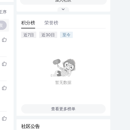
正序
积分榜
荣誉榜
复
近7日
近30日
至今
暂无数据
查看更多榜单
社区公告