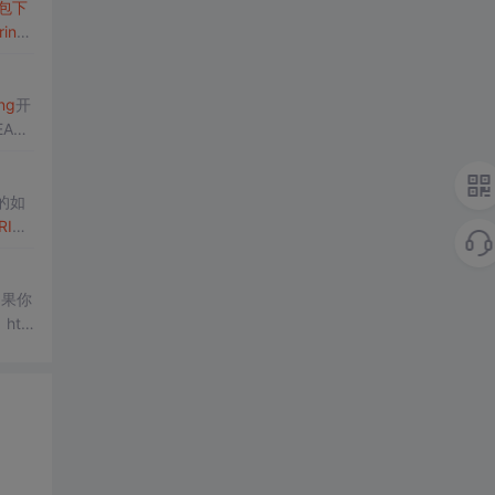
r包
下
ring
ng
开
EASE
的如
RIN
 如果你
htt