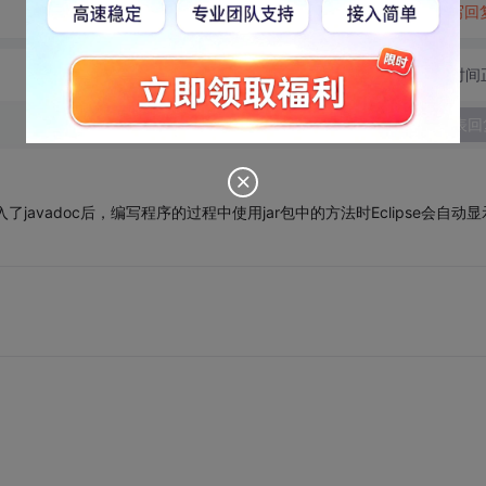
转发到动态
举报
写回
切换为时间
发表回
入了javadoc后，编写程序的过程中使用jar包中的方法时Eclipse会自动显