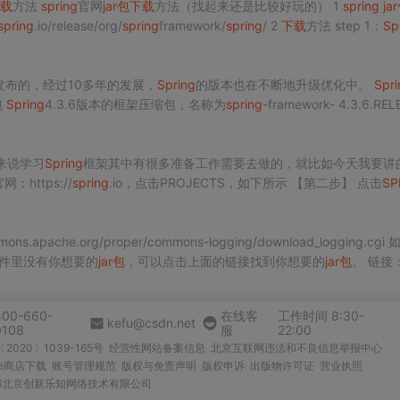
载
方法
spring
官网
jar包
下载
方法（找起来还是比较好玩的） 1
spring
ja
spring
.io/release/org/
spring
framework/
spring
/ 2
下载
方法 step 1：
Sp
pring
.io/ step 2：git
发布的，经过10多年的发展，
Spring
的版本也在不断地升级优化中。
Spri
包
Spring
4.3.6版本的框架压缩包，名称为
spring
-framework- 4.3.6.REL
来说学习
Spring
框架其中有很多准备工作需要去做的，就比如今天我要讲
网：https://
spring
.io，点击PROJECTS，如下所示 【第二步】 点击
SP
图...
ons.apache.org/proper/commons-logging/download_logging.cgi
文件里没有你想要的
jar包
，可以点击上面的链接找到你想要的
jar包
。 链接：
400-660-
在线客
工作时间 8:30-
kefu@csdn.net
0108
服
22:00
2020〕1039-165号
经营性网站备案信息
北京互联网违法和不良信息举报中心
me商店下载
账号管理规范
版权与免责声明
版权申诉
出版物许可证
营业执照
026北京创新乐知网络技术有限公司