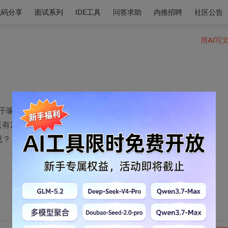
代码分享
面试系列
IDE工具
问答求助
内推招聘
社区公告
用AI写
包是干嘛用的？
有20个是可用的jar包，其他40个有什么用呢？
思？