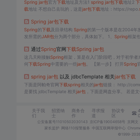
Spring
jar包
官方
下载
地址及方法1
spring
jar包
下载
地址2
下
载
地址 不想自己去玩的，这是
jar包
下载
地址：https://repo.
官网，进入
Spring
框架的github链接
spring
官网：https://
s
Spring
jar包
下载
Spring
的
下载
及目录结构
Spring
的第一个版本是在2004年
发所需的
JAR包
分为两个部分，具体如下。 1、
Spring
框架
-dist.zip, 此压缩包可以通过地址"https...
通过
Spring
官网
下载
Spring
jar包
这几天刚接触
Spring
框架，算是在入门阶段吧，对于初学者
何
下载
Spring
中需要的一些
jar包
。 【第一步】 打开
Spring
官
G
FRAMEWORK图标 【第三步】 点击
SPRING
FRAMEWORK
spring
jar包
以及 jdbcTemplate 相关
jar包
下载
下面是阿帕奇官网
下载
spring
相关的
jar包
链接： http://comm
是要找 jdbcTemplate 相关
jar包
，下面是网盘分享。 若是
ps://pan.baidu.com/s/1...
关于我
招贤纳
商务合
寻求报
协议专
们
士
作
道
区
公安备案号11010502030143
京ICP备19004658号
京网文〔
家长监护
网络110报警服务
中国互联网举报中心
Chro
©1999-2