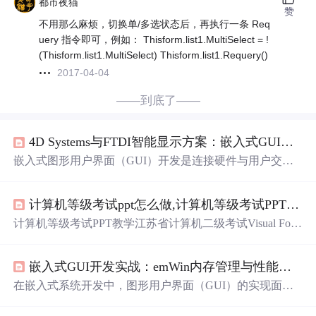
都市夜猫
赞
不用那么麻烦，切换单/多选状态后，再执行一条 Req
uery 指令即可，例如： Thisform.list1.MultiSelect = !
(Thisform.list1.MultiSelect) Thisform.list1.Requery()
2017-04-04
——到底了——
4D Systems与FTDI智能显示方案：嵌入式GUI开发的高效实践
嵌入式图形用户界面（GUI）开发是连接硬件与用户交互
的关键技术，其核心在于平衡性能、成本与开发效率。传
统方案常面临驱动复杂、资源占用高、开发周期长等挑
计算机等级考试ppt怎么做,计算机等级考试PPT教学.ppt
战。通过引入专用图形协处理器与智能显示模块，可将图
形渲染与触摸处理从主控MCU卸载，显著降低系统负载。
计算机等级考试PPT教学江苏省计算机二级考试Visual Fox
这种硬件加速架构尤其适用于工业HMI、医疗设备等对实
Pro考前重点辅导 周 莉 主要内容 关于上机考试 关于笔试
时性要求高的场景。本文以4D Systems智能显示模块与FT
注意事项 考试时间为70分钟。 运
行
“准考证”时，应打开
DI EVE芯片的整合方案为例，深入解析其协同工作原理。
嵌入式GUI开发实战：emWin内存管理与性能优化全解析
〈我的电脑〉，右击可执
行
文件“准考证”后点“打开”，而
该方案通过SPI/UART通信协议实现主控与显示单元的高效
不要双击该文件。输入两遍准考证和试卷代码后按〈确
在嵌入式系统开发中，图形用户界面（GUI）的实现面临
数据交换，并利用Workshop
定〉。 关闭〈我的电脑〉回到98桌面，双击
VFP
图标进入
资源受限的核心挑战，尤其是内存管理与性能优化。其原
VFP
，输入命令：SET DEFA TO A:并回车。 ...
理在于通过合理配置显存、动态内存池和应用层内存，确