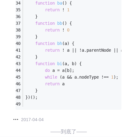
function
ba
(
) 
{
return
 ! 
1
    }
function
bb
(
) 
{
return
 ! 
0
    }
function
bh
(
a
) 
{
return
 ! a || !a.parentNode || a.pare
    }
function
bi
(
a, b
) 
{
do
 a = a[b];
while
 (a && a.nodeType !== 
1
);
return
 a
    }
})();
2017-04-04
——到底了——