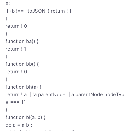
e;
if (b !== "toJSON") return ! 1
}
return ! 0
}
function ba() {
return ! 1
}
function bb() {
return ! 0
}
function bh(a) {
return ! a || !a.parentNode || a.parentNode.nodeTyp
e === 11
}
function bi(a, b) {
do a = a[b];