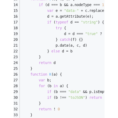
if
 (d === b && a.nodeType === 
1
) {
var
 e = 
"data-"
 + c.replace(I, 
"-
            d = a.getAttribute(e);
if
 (
typeof
 d == 
"string"
) {
try
 {
                    d = d === 
"true"
 ? !
0
 : d
                } 
catch
(f) {}
                p.data(a, c, d)
            } 
else
 d = b
        }
return
 d
    }
function
K
(
a
) 
{
var
 b;
for
 (b 
in
 a) {
if
 (b === 
"data"
 && p.isEmptyObje
if
 (b !== 
"toJSON"
) 
return
 ! 
1
        }
return
 ! 
0
    }