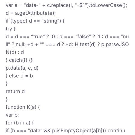
var e = "data-" + c.replace(I, "-$1").toLowerCase();
d = a.getAttribute(e);
if (typeof d == "string") {
try {
d = d === "true" ? !0 : d === "false" ? !1 : d === "nu
ll" ? null: +d + "" === d ? +d: H.test(d) ? p.parseJSO
N(d) : d
} catch(f) {}
p.data(a, c, d)
} else d = b
}
return d
}
function K(a) {
var b;
for (b in a) {
if (b === "data" && p.isEmptyObject(a[b])) continu