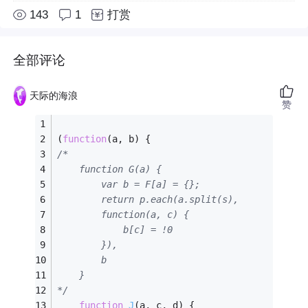
143
1
打赏
全部评论
天际的海浪
赞
(
function
(
a, b
) 
{
/*
    function G(a) {
        var b = F[a] = {};
        return p.each(a.split(s),
        function(a, c) {
            b[c] = !0
        }),
        b
    }
*/
function
J
(
a, c, d
) 
{