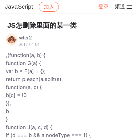
JavaScript
登录
频道
加入
帖子详情
社区
JavaScript
JS怎删除里面的某一类
wter2
2017-04-04
,(function(a, b) {
function G(a) {
var b = F[a] = {};
return p.each(a.split(s),
function(a, c) {
b[c] = !0
}),
b
}
function J(a, c, d) {
if (d === b && a.nodeType === 1) {