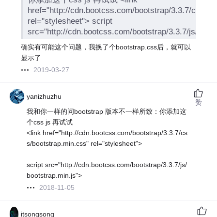
href="http://cdn.bootcss.com/bootstrap/3.3.7/css/bo
rel="stylesheet"> script
src="http://cdn.bootcss.com/bootstrap/3.3.7/js/boots
确实有可能这个问题，我换了个bootstrap.css后，就可以
显示了
2019-03-27
yanizhuzhu
赞
我和你一样的问bootstrap 版本不一样所致：你添加这
个css js 再试试
<link href="http://cdn.bootcss.com/bootstrap/3.3.7/cs
s/bootstrap.min.css" rel="stylesheet">
script src="http://cdn.bootcss.com/bootstrap/3.3.7/js/
bootstrap.min.js">
2018-11-05
itsongsong