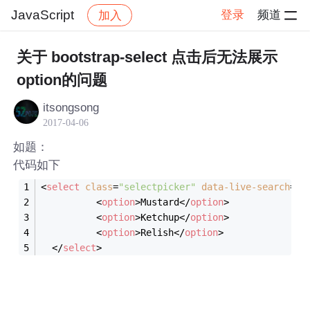
JavaScript
登录
频道
加入
帖子详情
社区
JavaScript
关于 bootstrap-select 点击后无法展示
option的问题
itsongsong
2017-04-06
如题：
代码如下
<
select
class
=
"selectpicker"
data-live-search
=
"t
<
option
>
Mustard
</
option
>
<
option
>
Ketchup
</
option
>
<
option
>
Relish
</
option
>
</
select
>