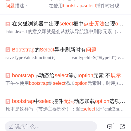
问题
描述： 在使用
bootstrap
-
select
插件时出现下
拉框
无法
显示动态追加的
option
，经过查看element元素发
现，
select
标签已经append进去了所需的
option
选项，但是
在火狐浏览器中出现
select
框中
点击
无法
出现
option
页面就是
无法
显示，经过源码分析发现，
bootstrap
在对
sel
ect
初始化渲染后，会在ul标签中追加li标签属性,而此时
无
tabindex=-1的意义即就是会从默认导航流中删除元素（即
法
显示动态追加的
option
便是因为此li标签中没有值。因为
用户
无法
切换到它），但它允许它接收编程焦点，这意味
在动态对s...
着可以通过链接或脚本将焦点设置到它。
问题
出现：
点击
Bootstrap
的
Select
异步刷新时有
问题
打印按钮，会出现一个选择框，选择框中的选项却
点击
不
了
option
,但google和IE都没有
问题
。分析：这里是两个mod
saveTypeValue:function(){ var typeId=$("#typeId").val
al框，第二个modal框覆盖了第一个modal框，导致
select
选
(); var typeName=$("#typeId").find("
option
:
select
e
择框焦点不聚集。通俗的意义来讲就是第一个modal设置了
d").text(); var typeNameStr = typeName.replace("//s*",
tabindex以后，用户就
无法
对第二层的modal聚焦，删除即
bootstrap
js动态给
select
添加
option
元素 不
展示
可。
下午在使用
bootstrap
给
select
添加
option
元素时，时用js动
态生成的，发现怎么都生成不了，于是F12查看
select
里面
是添加起了，实际
展示
的不是用的这个
select
而是下面那
bootstrap
中
select
控件
无法
动态加载
option
选项的
问
个div里面的内容。这个时候就需要强制刷新元素渲染页面
了 代码例子： function edit(ele){ $("#parent").append("&lt;
op
原本是这样写（节选主要部分）：&lt;
select
id="cmbBran
tion
val...
d"&gt;&lt;/
select
&gt; var brand = $('#cmbBrand'); brand.empty
(); brand.append("&lt;
option
value='0'&gt;请选择&lt;/
option
&
4
说点什么…
gt;"); $.ajax({ ...