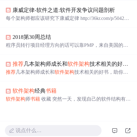
康威定律-软件之道:软件开发争议问题剖析
每个架构师都应该研究下康威定律 http://36kr.com/p/504273
5.html 软件之道:软件开发争议问题剖析((美)AndyOram) htt
p://baike.baidu.com/view/11495670.htm
2018第30周总结
程序员转行项目经理方向的话可以靠PMP，来自美国的国
际性标准的考试，不仅仅适用于信息系统，考试全是选择
题，相比国内软考信息系统管理师还要靠案例分析和论
推荐
几本架构师成长和
软件架构
技术相关的好书，助你度过这个不太景气的寒冬！
文，更简单些，通过率也更高。并且市场项目管理方面的
招聘也认可PMP。 信息系统管理师是国企事业单位想评职
推荐
几本架构师成长和
软件架构
技术相关的好书，助你度
称，想挂靠或积分落户的项目管理方向的程序员可准备备
过这个不太景气的寒冬！
考的，给自己一个挑战，说不定自己能做的更好。 作为工
作多年的程序员可选择软考高级里面跟自己最...
软件架构
经典
书籍
软件架构
师
书籍
收藏 突然一天，发现自己的软件结构有点
复杂，淡定后觉得要对架构方面多一些了解。下面转载了
一篇别人认为的好书，当然都没读过。觉得比较赞的是，
文章最后还有读法心得，个人体会比较正确。 一、Softwar
e Architecture
软件架构
这个领域没有什么"畅销书"，可
说点什么…
能读者中本来就是开发设计人员与项目经理占了多数，真