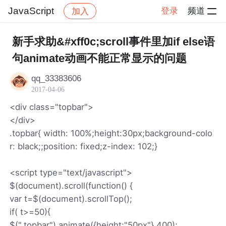
JavaScript
登录
频道
加入
帖子详情
社区
JavaScript
新手求助&#xff0c;scroll事件里加if else语
句animate动画不能正常显示的问题
qq_33383606
2017-04-06
<div class="topbar">
</div>
.topbar{ width: 100%;height:30px;background-colo
r: black;;position: fixed;z-index: 102;}
<script type="text/javascript">
$(document).scroll(function() {
var t=$(document).scrollTop();
if( t>=50){
$(".topbar").animate({height:"50px"},400);