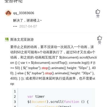
全部评论
qq_33383606
赞
解决了，谢谢楼上~
2017-04-07
斯洛文尼亚旅游
赞
要停止之前的动画，要不没滚动一次就压入一个动画，滚
动到50之前可能有n个动画要执行了，超过50才又生成n个
动画，和之前的-动画相互抵消了 $(document).scroll(functi
on () { var t = $(document).scrollTop(); console.log(t) if (t
>= 50) { $(".topbar").
stop
().animate({ height: "50px" }, 40
0); } else { $(".topbar").
stop
().animate({ height: "30px" },
400); } }); 或者用计时器来延时执行提高效率，也不需要st
op
var
 timer
    $(
document
).scroll(
function
 (
) 
{